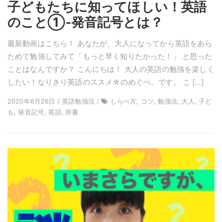
子どもたちに知ってほしい！英語
のこと①-発音記号とは？
最新動画はこちら！ あなたが、大人になってから英語をあら
ためて勉強してみて「もっと早く知りたかった！」 と思った
ことはなんですか？ こんにちは！ 大人の英語の勉強を楽しく
したい！なりきり英語のススメ☆のめぐぺ。です。 こ […]
2020年6月26日 / 英語勉強法 /
しらべ方, コツ, 勉強法, 大人, 子ど
も, 発音記号, 英語, 辞書