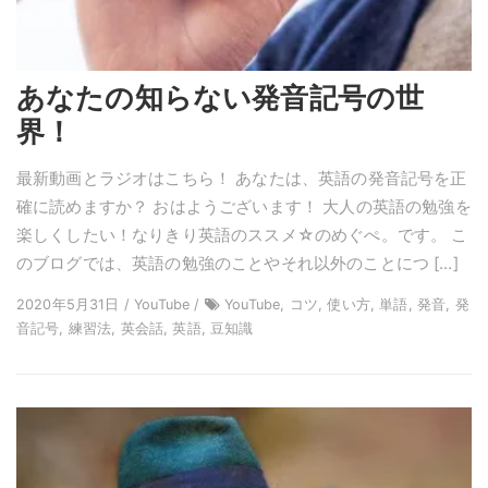
あなたの知らない発音記号の世
界！
最新動画とラジオはこちら！ あなたは、英語の発音記号を正
確に読めますか？ おはようございます！ 大人の英語の勉強を
楽しくしたい！なりきり英語のススメ☆のめぐぺ。です。 こ
のブログでは、英語の勉強のことやそれ以外のことにつ […]
2020年5月31日 / YouTube /
YouTube, コツ, 使い方, 単語, 発音, 発
音記号, 練習法, 英会話, 英語, 豆知識