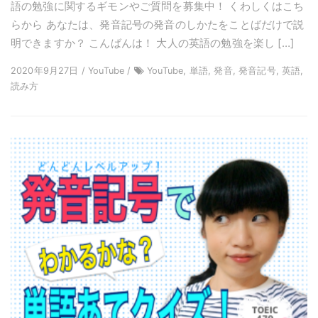
語の勉強に関するギモンやご質問を募集中！ くわしくはこち
らから あなたは、発音記号の発音のしかたをことばだけで説
明できますか？ こんばんは！ 大人の英語の勉強を楽し […]
2020年9月27日 / YouTube /
YouTube, 単語, 発音, 発音記号, 英語,
読み方