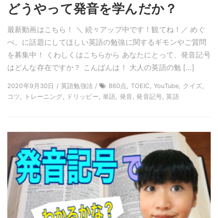
どうやって発音を学んだか？
最新動画はこちら！ ＼ 続々アップ中です！観てね！／ めぐ
ぺ。に話題にしてほしい英語の勉強に関するギモンやご質問
を募集中！ くわしくはこちらから あなたにとって、発音記号
はどんな存在ですか？ こんばんは！ 大人の英語の勉 […]
2020年9月30日 / 英語勉強法 /
860点, TOEIC, YouTube, クイズ,
コツ, トレーニング, ドリッピー, 単語, 発音, 発音記号, 英語