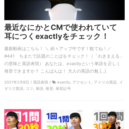
最近なにかとCMで使われていて
耳につくexactlyをチェック！
最新動画はこちら！ ＼ 続々アップ中です！観てね！／
#441 ちまたで話題のことばをチェック！（「わきまえる」
の意味と英語表現） あなたは、exactlyという単語を正しく
発音できますか？ こんばんは！ 大人の英語の勉 […]
2021年2月8日 / 英語表現 /
exactly, アクセント, アメリカ英語, イ
ギリス英語, コツ, 単語, 発音, 発音記号