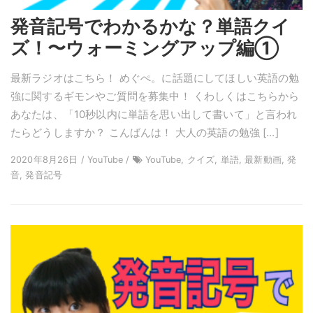
発音記号でわかるかな？単語クイ
ズ！〜ウォーミングアップ編①
最新ラジオはこちら！ めぐぺ。に話題にしてほしい英語の勉
強に関するギモンやご質問を募集中！ くわしくはこちらから
あなたは、「10秒以内に単語を思い出して書いて」と言われ
たらどうしますか？ こんばんは！ 大人の英語の勉強 […]
2020年8月26日 / YouTube /
YouTube, クイズ, 単語, 最新動画, 発
音, 発音記号