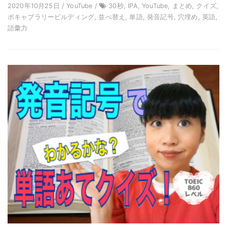
2020年10月25日 / YouTube /
30秒, IPA, YouTube, まとめ, クイズ,
ボキャブラリービルディング, 並べ替え, 単語, 発音記号, 穴埋め, 英語,
語彙力