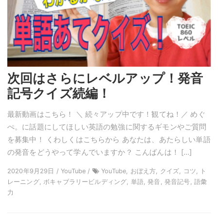
次回はさらにレベルアップ！発音
記号クイズ続編！
最新動画はこちら！ ＼ 続々アップ中です！観てね！／ めぐ
ぺ。に話題にしてほしい英語の勉強に関するギモンやご質問
を募集中！ くわしくはこちらから あなたは、あたらしい単語
の発音をどうやって学んでいますか？ こんばんは！ […]
2020年9月29日 / YouTube /
YouTube, おぼえ方, クイズ, コツ, ト
レーニング, ボキャブラリービルディング, 単語, 発音, 発音記号, 語彙
力