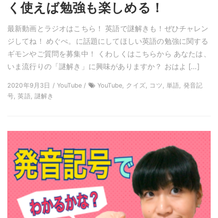
く使えば勉強も楽しめる！
最新動画とラジオはこちら！ 英語で謎解きも！ぜひチャレン
ジしてね！ めぐぺ。に話題にしてほしい英語の勉強に関する
ギモンやご質問を募集中！ くわしくはこちらから あなたは、
いま流行りの「謎解き」に興味がありますか？ おはよ […]
2020年9月3日 / YouTube /
YouTube, クイズ, コツ, 単語, 発音記
号, 英語, 謎解き