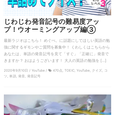
じわじわ発音記号の難易度アッ
プ！ウオーミングアップ編③
最新ラジオはこちら！ めぐぺ。に話題にしてほしい英語の勉
強に関するギモンやご質問を募集中！ くわしくはこちらから
あなたは、単語の発音記号を見て「すぐ」「正確に」発音で
きますか？ おはようございます！ 大人の英語の勉強を […]
2020年9月10日 / YouTube /
470点, TOEIC, YouTube, クイズ, コ
ツ, 単語, 発音, 発音記号