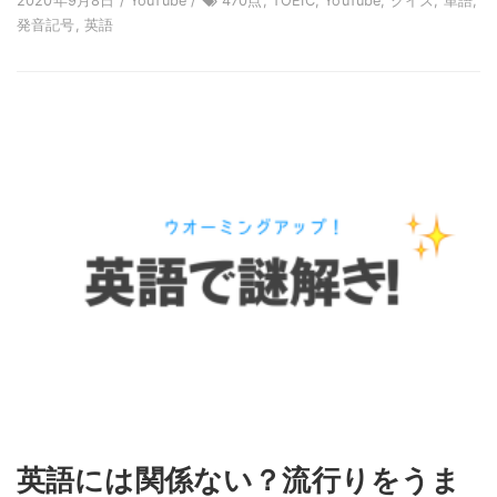
2020年9月8日 / YouTube /
470点, TOEIC, YouTube, クイズ, 単語,
発音記号, 英語
英語には関係ない？流行りをうま