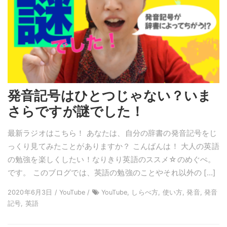
発音記号はひとつじゃない？いま
さらですが謎でした！
最新ラジオはこちら！ あなたは、自分の辞書の発音記号をじ
っくり見てみたことがありますか？ こんばんは！ 大人の英語
の勉強を楽しくしたい！なりきり英語のススメ☆のめぐぺ。
です。 このブログでは、英語の勉強のことやそれ以外の […]
2020年6月3日 / YouTube /
YouTube, しらべ方, 使い方, 発音, 発音
記号, 英語