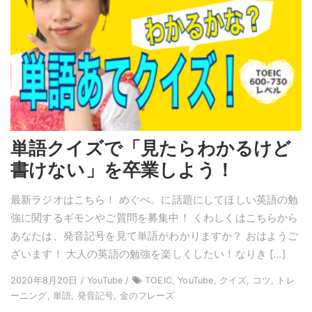
単語クイズで「見たらわかるけど
書けない」を卒業しよう！
最新ラジオはこちら！ めぐぺ。に話題にしてほしい英語の勉
強に関するギモンやご質問を募集中！ くわしくはこちらから
あなたは、発音記号を見て単語がわかりますか？ おはようご
ざいます！ 大人の英語の勉強を楽しくしたい！なりき […]
2020年8月20日 / YouTube /
TOEIC, YouTube, クイズ, コツ, トレ
ーニング, 単語, 発音記号, 金のフレーズ