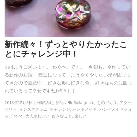
新作続々！ずっとやりたかったこ
とにチャレンジ中！
おはようございます。 めぐぺ。です。 今朝も、今作ってい
る新作のお話。 最近になって、ようやくやりたい形が固まっ
てきたので量産中。 好きな形に好きな色。 好きなものに囲ま
れているって幸せですね(⌯˃̶᷄ ꈊ […]
2018年12月3日 / 作家活動, 雑記 /
Bella gente, ものづくり, アクセ
サリー, インスタグラム, チャレンジ, ハンドメイド, ハンドメイドショ
ップiroiro, 大人かわいい, 好きなこと, 楽しい