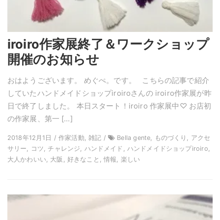
iroiro作家展終了＆ワークショップ
開催のお知らせ
おはようございます。 めぐぺ。です。 こちらの記事で紹介
していたハンドメイドショップiroiroさんの iroiro作家展が昨
日で終了しました。 本日スタート！iroiro 作家展中♡ お店初
の作家展、第一 […]
2018年12月1日 / 作家活動, 雑記 /
Bella gente, ものづくり, アクセ
サリー, コツ, チャレンジ, ハンドメイド, ハンドメイドショップiroiro,
大人かわいい, 大阪, 好きなこと, 情報, 楽しい