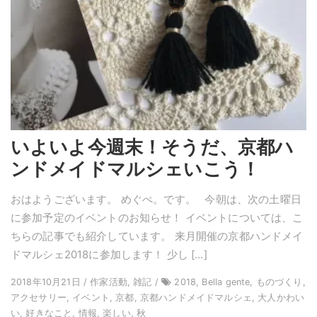
いよいよ今週末！そうだ、京都ハ
ンドメイドマルシェいこう！
おはようございます。 めぐぺ。です。 今朝は、次の土曜日
に参加予定のイベントのお知らせ！ イベントについては、こ
ちらの記事でも紹介しています。 来月開催の京都ハンドメイ
ドマルシェ2018に参加します！ 少し […]
2018年10月21日 / 作家活動, 雑記 /
2018, Bella gente, ものづくり,
アクセサリー, イベント, 京都, 京都ハンドメイドマルシェ, 大人かわい
い, 好きなこと, 情報, 楽しい, 秋