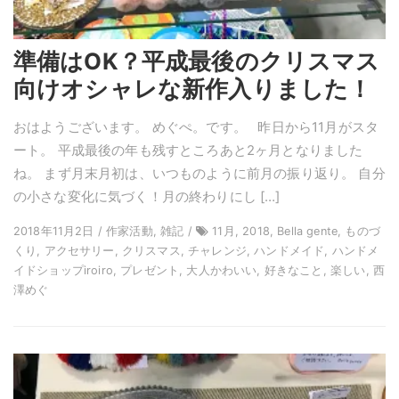
準備はOK？平成最後のクリスマス
向けオシャレな新作入りました！
おはようございます。 めぐぺ。です。 昨日から11月がスタ
ート。 平成最後の年も残すところあと2ヶ月となりました
ね。 まず月末月初は、いつものように前月の振り返り。 自分
の小さな変化に気づく！月の終わりにし […]
2018年11月2日 / 作家活動, 雑記 /
11月, 2018, Bella gente, ものづ
くり, アクセサリー, クリスマス, チャレンジ, ハンドメイド, ハンドメ
イドショップiroiro, プレゼント, 大人かわいい, 好きなこと, 楽しい, 西
澤めぐ