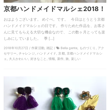
京都ハンドメイドマルシェ2018！
おはようございます。 めぐぺ。です。 今日はとうとう京都
ハンドメイドマルシェの日です。 作りためた作品を、お客さ
んに見てもらえる大切な機会なので、 この数ヶ月とっても楽
しみにしていました。 季 […]
2018年10月27日 / 作家活動, 雑記 /
Bella gente, ものづくり, アク
セサリー, チャレンジ, ハンドメイド, 京都, 京都ハンドメイドマルシ
ェ, 大人かわいい, 好きなこと, 情報, 新作, 旅, 楽しい