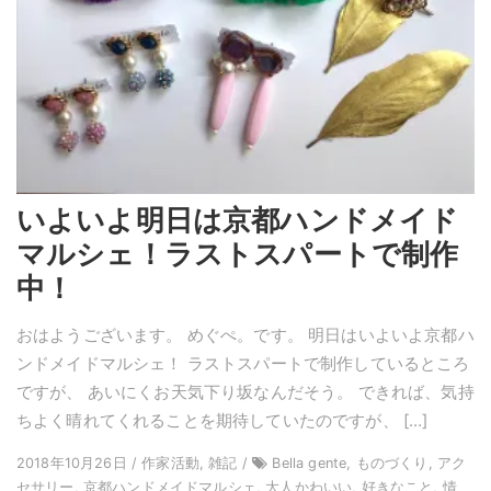
いよいよ明日は京都ハンドメイド
マルシェ！ラストスパートで制作
中！
おはようございます。 めぐぺ。です。 明日はいよいよ京都ハ
ンドメイドマルシェ！ ラストスパートで制作しているところ
ですが、 あいにくお天気下り坂なんだそう。 できれば、気持
ちよく晴れてくれることを期待していたのですが、 […]
2018年10月26日 / 作家活動, 雑記 /
Bella gente, ものづくり, アク
セサリー, 京都ハンドメイドマルシェ, 大人かわいい, 好きなこと, 情