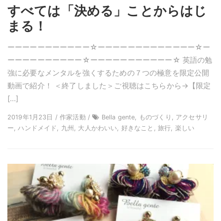
すべては「決める」ことからはじ
まる！
ーーーーーーーーーーー☆ーーーーーーーーーーーーー☆ー
ーーーーーーーーーー☆ーーーーーーーーーーー☆ 英語の勉
強に必要なメンタルを強くするための７つの極意を限定公開
動画で紹介！ ＜終了しました＞ご視聴はこちらから→【限定
[…]
2019年1月23日 / 作家活動 /
Bella gente, ものづくり, アクセサリ
ー, ハンドメイド, 九州, 大人かわいい, 好きなこと, 旅行, 楽しい