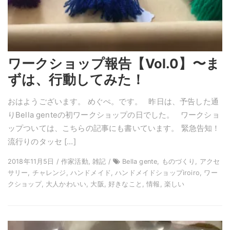
ワークショップ報告【Vol.0】〜ま
ずは、行動してみた！
おはようございます。 めぐぺ。です。 昨日は、予告した通
りBella genteの初ワークショップの日でした。 ワークショ
ップついては、こちらの記事にも書いています。 緊急告知！
流行りのタッセ […]
2018年11月5日 / 作家活動, 雑記 /
Bella gente, ものづくり, アクセ
サリー, チャレンジ, ハンドメイド, ハンドメイドショップiroiro, ワー
クショップ, 大人かわいい, 大阪, 好きなこと, 情報, 楽しい