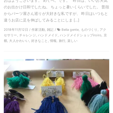
おはようございます。 めぐぺ。です。 昨日は、いいお天気
のお出かけ日和でしたね。 ちょっと暑いくらいでした。 普段
からパーツ屋さん巡りが大好きな私ですが、 昨日はいつもと
違うお店に足を伸ばしてみることにしま […]
2018年11月12日 / 作家活動, 雑記 /
Bella gente, ものづくり, アク
セサリー, チャレンジ, ハンドメイド, ハンドメイドショップiroiro, 京
都, 大人かわいい, 好きなこと, 情報, 旅行, 楽しい