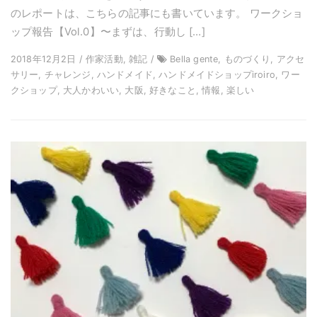
のレポートは、こちらの記事にも書いています。 ワークショ
ップ報告【Vol.0】〜まずは、行動し […]
2018年12月2日 / 作家活動, 雑記 /
Bella gente, ものづくり, アクセ
サリー, チャレンジ, ハンドメイド, ハンドメイドショップiroiro, ワー
クショップ, 大人かわいい, 大阪, 好きなこと, 情報, 楽しい