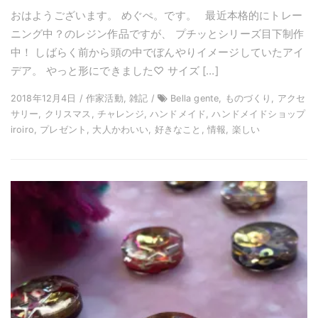
おはようございます。 めぐぺ。です。 最近本格的にトレー
ニング中？のレジン作品ですが、 プチッとシリーズ目下制作
中！ しばらく前から頭の中でぼんやりイメージしていたアイ
デア。 やっと形にできました♡ サイズ […]
2018年12月4日 / 作家活動, 雑記 /
Bella gente, ものづくり, アクセ
サリー, クリスマス, チャレンジ, ハンドメイド, ハンドメイドショップ
iroiro, プレゼント, 大人かわいい, 好きなこと, 情報, 楽しい