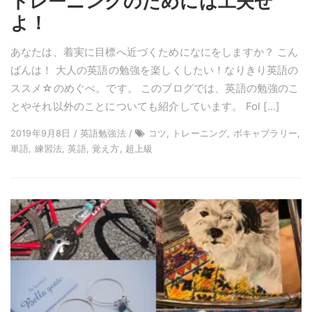
トレーニングのためには工夫せ
よ！
あなたは、着実に目標へ近づくためになにをしますか？ こん
ばんは！ 大人の英語の勉強を楽しくしたい！なりきり英語の
ススメ☆のめぐぺ。です。 このブログでは、英語の勉強のこ
とやそれ以外のことについても紹介しています。 Fol […]
2019年9月8日 / 英語勉強法 /
コツ, トレーニング, ボキャブラリー,
単語, 練習法, 英語, 覚え方, 超上級