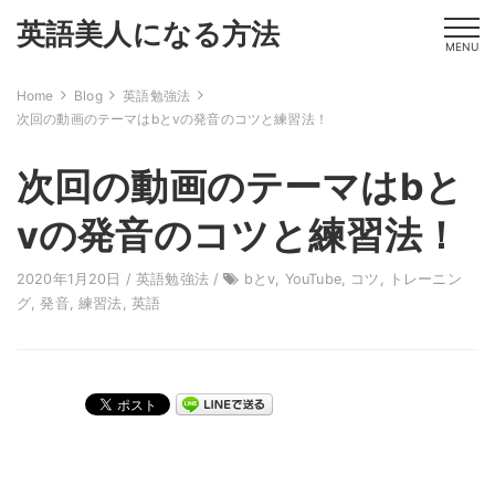
英語美人になる方法
MENU
Home
Blog
英語勉強法
次回の動画のテーマはbとvの発音のコツと練習法！
次回の動画のテーマはbと
vの発音のコツと練習法！
2020年1月20日 /
英語勉強法
/
bとv
,
YouTube
,
コツ
,
トレーニン
グ
,
発音
,
練習法
,
英語