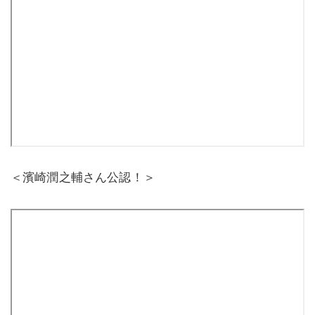
＜濱崎潤之輔さん公認！＞