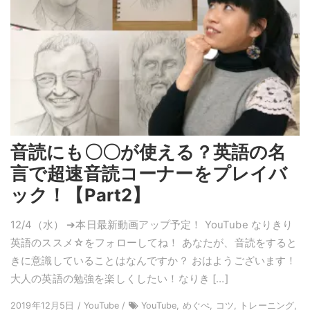
音読にも〇〇が使える？英語の名
言で超速音読コーナーをプレイバ
ック！【Part2】
12/4（水） ➔本日最新動画アップ予定！ YouTube なりきり
英語のススメ☆をフォローしてね！ あなたが、音読をすると
きに意識していることはなんですか？ おはようございます！
大人の英語の勉強を楽しくしたい！なりき […]
2019年12月5日 / YouTube /
YouTube, めぐぺ, コツ, トレーニング,