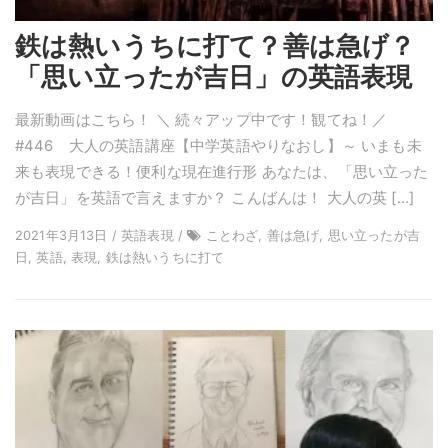
鉄は熱いうちに打て？善は急げ？
「思い立ったが吉日」の英語表現
最新動画はこちら！ ＼ 続々アップ中です！観てね！／
#446 大人の英語講座【中学英語やりなおし】～ いまも未
来も表現できる！便利な現在進行形 あなたは、「思い立った
が吉日」を英語で言えますか？ こんばんは！ 大人の英 […]
2021年3月13日 / 英語表現 /
ことわざ, 善は急げ, 思い立ったが吉
日, 英語, 表現, 鉄は熱いうちに打て