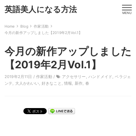
英語美人になる方法
MENU
Home
Blog
作家活動
今月の新作アップしました【2019年2月Vol.1】
今月の新作アップしました
【2019年2月Vol.1】
2019年2月11日 /
作家活動
/
アクセサリー
,
ハンドメイド
,
ベラジェ
ンテ
,
大人かわいい
,
好きなこと
,
情報
,
新作
,
春