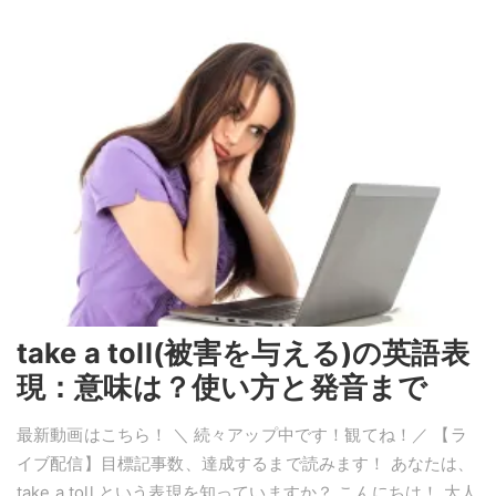
take a toll(被害を与える)の英語表
現：意味は？使い方と発音まで
最新動画はこちら！ ＼ 続々アップ中です！観てね！／ 【ラ
イブ配信】目標記事数、達成するまで読みます！ あなたは、
take a toll という表現を知っていますか？ こんにちは！ 大人