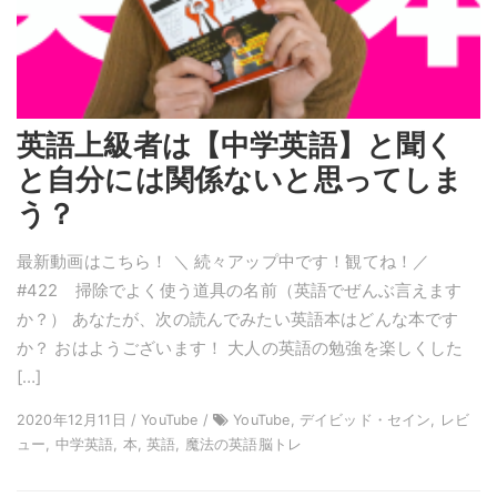
英語上級者は【中学英語】と聞く
と自分には関係ないと思ってしま
う？
最新動画はこちら！ ＼ 続々アップ中です！観てね！／
#422 掃除でよく使う道具の名前（英語でぜんぶ言えます
か？） あなたが、次の読んでみたい英語本はどんな本です
か？ おはようございます！ 大人の英語の勉強を楽しくした
[…]
2020年12月11日 / YouTube /
YouTube, デイビッド・セイン, レビ
ュー, 中学英語, 本, 英語, 魔法の英語脳トレ