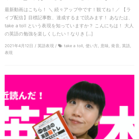
最新動画はこちら！ ＼ 続々アップ中です！観てね！／ 【ラ
イブ配信】目標記事数、達成するまで読みます！ あなたは、
take a toll という表現を知っていますか？ こんにちは！ 大人
の英語の勉強を楽しくしたい！なりき […]
2021年4月12日 / 英語表現 /
take a toll, 使い方, 意味, 発音, 英語,
表現