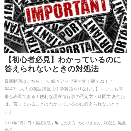
【初心者必見】わかっているのに
答えられないときの対処法
最新動画はこちら！ ＼ 続々アップ中です！観てね！／
#447 大人の英語講座【中学英語やりなおし】～ いまも未
来も表現できる！便利な現在進行形の否定文・疑問文 あなた
は、言っていることはわかっているのに答えられないとき
[…]
2021年3月21日 / 英語表現 /
こたえ方, わかりません, 対処法, 英語,
表現