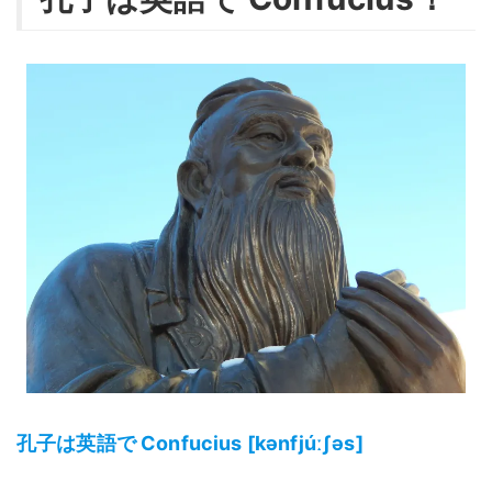
孔子は英語で Confucius [kənfjúːʃəs]