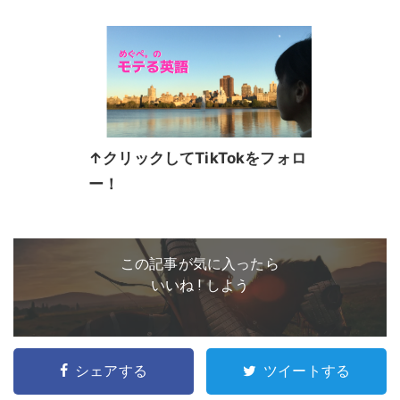
↑クリックしてTikTokをフォロ
ー！
この記事が気に入ったら
いいね ! しよう
シェアする
ツイートする