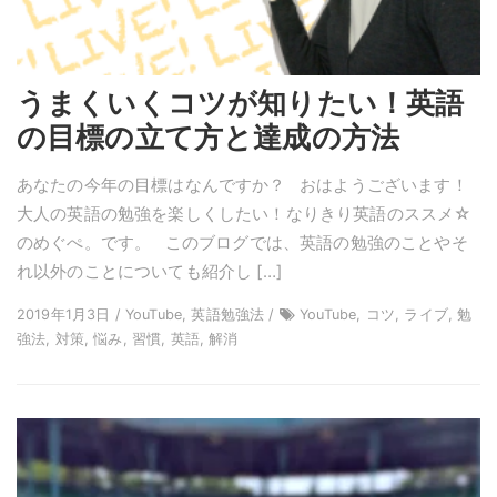
うまくいくコツが知りたい！英語
の目標の立て方と達成の方法
あなたの今年の目標はなんですか？ おはようございます！
大人の英語の勉強を楽しくしたい！なりきり英語のススメ☆
のめぐぺ。です。 このブログでは、英語の勉強のことやそ
れ以外のことについても紹介し […]
2019年1月3日 / YouTube, 英語勉強法 /
YouTube, コツ, ライブ, 勉
強法, 対策, 悩み, 習慣, 英語, 解消