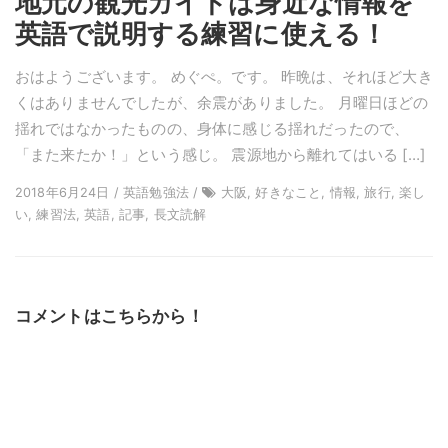
地元の観光ガイドは身近な情報を
英語で説明する練習に使える！
おはようございます。 めぐぺ。です。 昨晩は、それほど大き
くはありませんでしたが、余震がありました。 月曜日ほどの
揺れではなかったものの、身体に感じる揺れだったので、
「また来たか！」という感じ。 震源地から離れてはいる […]
2018年6月24日 / 英語勉強法 /
大阪, 好きなこと, 情報, 旅行, 楽し
い, 練習法, 英語, 記事, 長文読解
コメントはこちらから！