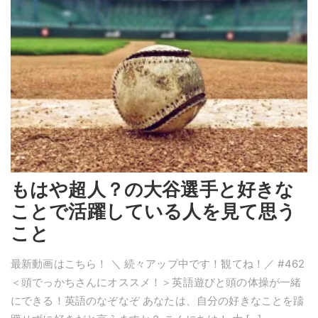
もはや超人？の大谷選手と好きな
ことで活躍している人を見て思う
こと
最新動画はこちら！ ＼ 続々アップ中です！観てね！／ #462
＜頭でっかちさんにオススメ！＞英語遊びと頭の体操が一緒
にできる！英語のなぞなぞ あなたは、自分の好きなことを躊