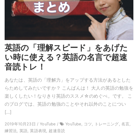
英語の「理解スピード」をあげた
い時に使える？英語の名言で超速
音読トレ！
あなたは、英語の「理解力」をアップする方法があるとした
らためしてみたいですか？ こんばんは！ 大人の英語の勉強を
楽しくしたい！なりきり英語のススメ☆のめぐぺ。です。 こ
のブログでは、英語の勉強のことやそれ以外のことについ
[…]
2019年10月23日 / YouTube /
YouTube, コツ, トレーニング, 名言,
練習法, 英語, 英語表現, 超速音読