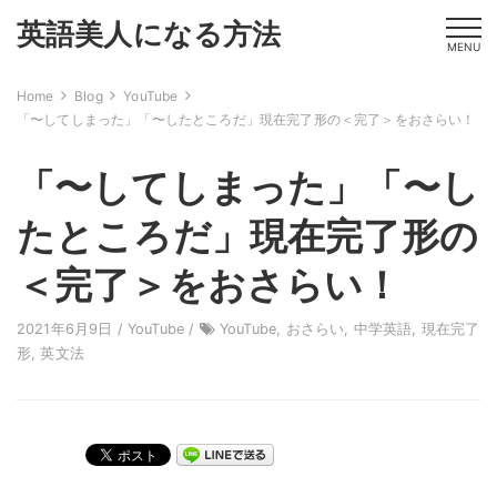
英語美人になる方法
MENU
Home
Blog
YouTube
「〜してしまった」「〜したところだ」現在完了形の＜完了＞をおさらい！
「〜してしまった」「〜し
たところだ」現在完了形の
＜完了＞をおさらい！
2021年6月9日 /
YouTube
/
YouTube
,
おさらい
,
中学英語
,
現在完了
形
,
英文法