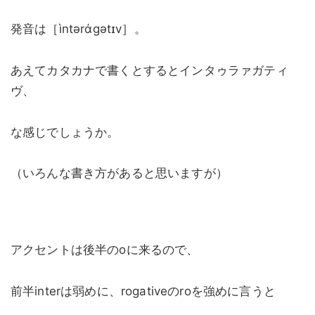
発音は［ìntərάgətɪv］。
あえてカタカナで書くとするとインタゥラァガティ
ヴ、
な感じでしょうか。
（いろんな書き方があると思いますが）
アクセントは後半のoに来るので、
前半interは弱めに、rogativeのroを強めに言うと