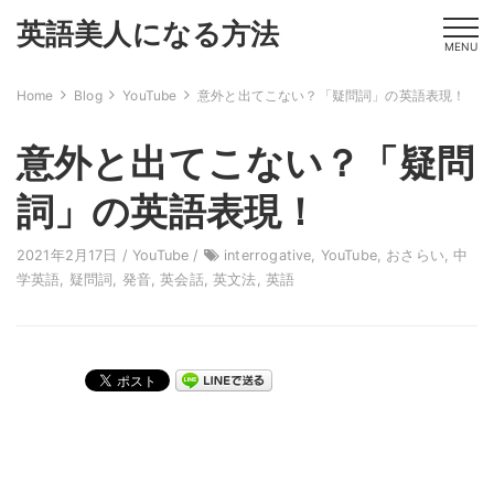
英語美人になる方法
MENU
Home
Blog
YouTube
意外と出てこない？「疑問詞」の英語表現！
意外と出てこない？「疑問
詞」の英語表現！
2021年2月17日 /
YouTube
/
interrogative
,
YouTube
,
おさらい
,
中
学英語
,
疑問詞
,
発音
,
英会話
,
英文法
,
英語