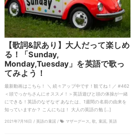
【歌詞&訳あり】大人だって楽しめ
る！「Sunday,
Monday,Tuesday」を英語で歌っ
てみよう！
最新動画はこちら！ ＼ 続々アップ中です！観てね！／ #462
＜頭でっかちさんにオススメ！＞英語遊びと頭の体操が一緒
にできる！英語のなぞなぞ あなたは、1週間の名前の由来を
知っていますか？ こんにちは！ 大人の英語の勉 […]
2021年7月16日 / 英語の童謡 /
マザーグース, 歌, 童謡, 英語