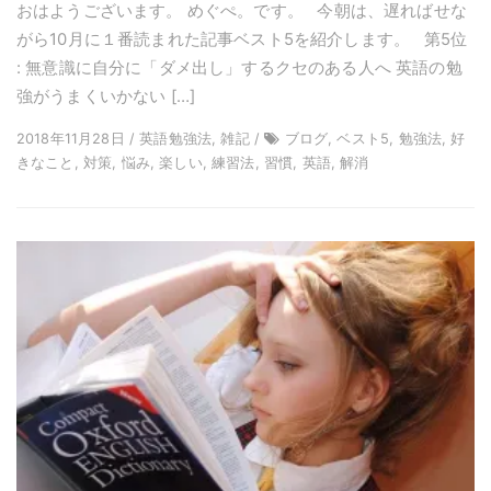
おはようございます。 めぐぺ。です。 今朝は、遅ればせな
がら10月に１番読まれた記事ベスト5を紹介します。 第5位
: 無意識に自分に「ダメ出し」するクセのある人へ 英語の勉
強がうまくいかない […]
2018年11月28日 / 英語勉強法, 雑記 /
ブログ, ベスト5, 勉強法, 好
きなこと, 対策, 悩み, 楽しい, 練習法, 習慣, 英語, 解消