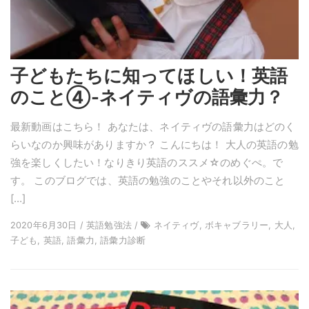
子どもたちに知ってほしい！英語
のこと④-ネイティヴの語彙力？
最新動画はこちら！ あなたは、ネイティヴの語彙力はどのく
らいなのか興味がありますか？ こんにちは！ 大人の英語の勉
強を楽しくしたい！なりきり英語のススメ☆のめぐぺ。で
す。 このブログでは、英語の勉強のことやそれ以外のこと
[…]
2020年6月30日 / 英語勉強法 /
ネイティヴ, ボキャブラリー, 大人,
子ども, 英語, 語彙力, 語彙力診断