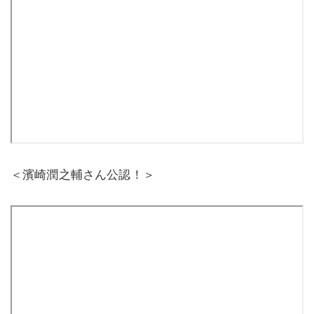
＜濱崎潤之輔さん公認！＞