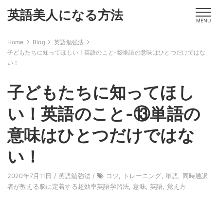
英語美人になる方法
MENU
Home
Blog
英語勉強法
子どもたちに知ってほしい！英語のこと-⑬単語の意味はひとつだけではな
い！
子どもたちに知ってほし
い！英語のこと-⑬単語の
意味はひとつだけではな
い！
2020年7月11日 /
英語勉強法
/
コツ
,
トレーニング
,
単語
,
同時通訳
者が教える脳に定着する超効率英語学習法
,
意味
,
英語
,
覚え方