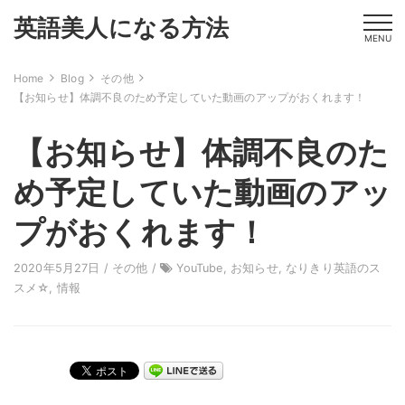
英語美人になる方法
MENU
Home
Blog
その他
【お知らせ】体調不良のため予定していた動画のアップがおくれます！
【お知らせ】体調不良のた
め予定していた動画のアッ
プがおくれます！
2020年5月27日 /
その他
/
YouTube
,
お知らせ
,
なりきり英語のス
スメ☆
,
情報