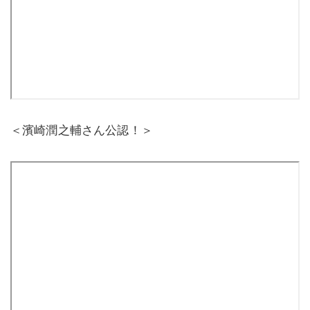
＜濱崎潤之輔さん公認！＞