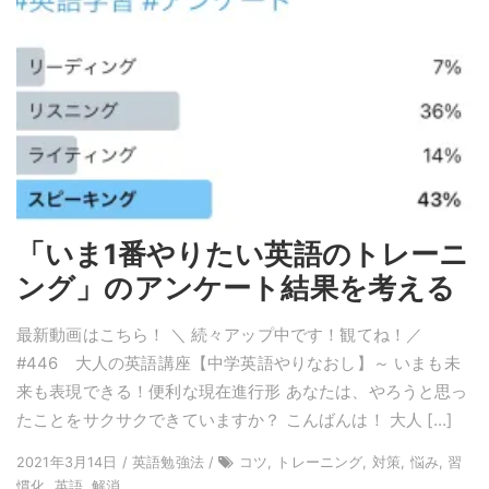
「いま1番やりたい英語のトレーニ
ング」のアンケート結果を考える
最新動画はこちら！ ＼ 続々アップ中です！観てね！／
#446 大人の英語講座【中学英語やりなおし】～ いまも未
来も表現できる！便利な現在進行形 あなたは、やろうと思っ
たことをサクサクできていますか？ こんばんは！ 大人 […]
2021年3月14日 / 英語勉強法 /
コツ, トレーニング, 対策, 悩み, 習
慣化, 英語, 解消