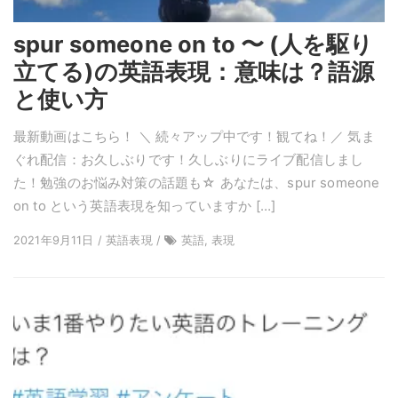
spur someone on to 〜 (人を駆り
立てる)の英語表現：意味は？語源
と使い方
最新動画はこちら！ ＼ 続々アップ中です！観てね！／ 気ま
ぐれ配信：お久しぶりです！久しぶりにライブ配信しまし
た！勉強のお悩み対策の話題も☆ あなたは、spur someone
on to という英語表現を知っていますか […]
2021年9月11日 / 英語表現 /
英語, 表現