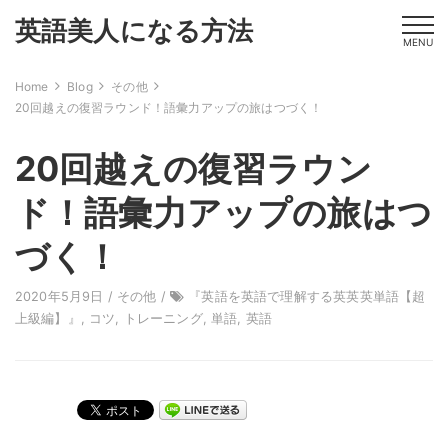
英語美人になる方法
MENU
Home
Blog
その他
20回越えの復習ラウンド！語彙力アップの旅はつづく！
20回越えの復習ラウン
ド！語彙力アップの旅はつ
づく！
2020年5月9日 /
その他
/
『英語を英語で理解する英英英単語【超
上級編】』
,
コツ
,
トレーニング
,
単語
,
英語