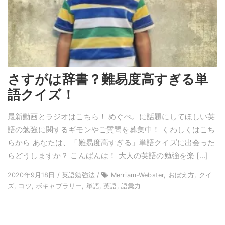
さすがは辞書？難易度高すぎる単
語クイズ！
最新動画とラジオはこちら！ めぐぺ。に話題にしてほしい英
語の勉強に関するギモンやご質問を募集中！ くわしくはこち
らから あなたは、「難易度高すぎる」単語クイズに出会った
らどうしますか？ こんばんは！ 大人の英語の勉強を楽 […]
2020年9月18日 / 英語勉強法 /
Merriam-Webster, おぼえ方, クイ
ズ, コツ, ボキャブラリー, 単語, 英語, 語彙力