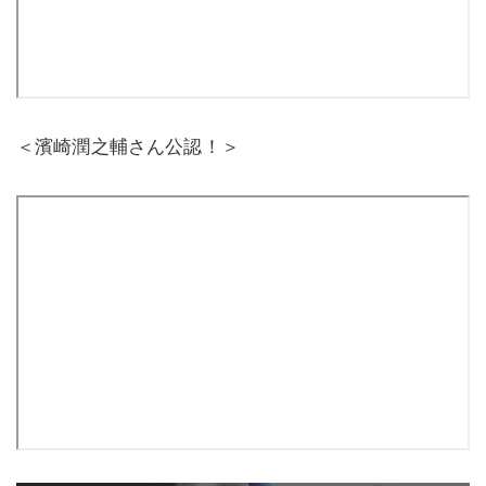
＜濱崎潤之輔さん公認！＞