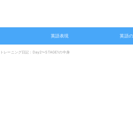
英語表現
英語
レーニング日記：Day2〜STAGE1の中身