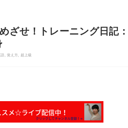
めざせ！トレーニング日記
身
英語
,
覚え方
,
超上級