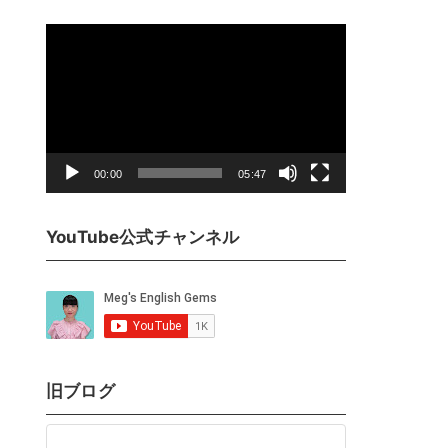
動
画
プ
レ
ー
ヤ
00:00
05:47
ー
YouTube公式チャンネル
旧ブログ