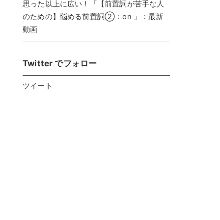
思った以上に広い！「【前置詞が苦手な人
のための】悩める前置詞②：on 」：最新
動画
Twitter でフォロー
ツイート