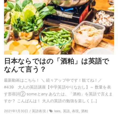
日本ならではの「酒粕」は英語で
なんて言う？
最新動画はこちら！ ＼ 続々アップ中です！観てね！／
#439 大人の英語講座【中学英語やりなおし】～ 数量を表
す形容詞② someとany あなたは、「酒粕」を英語で言えま
すか？ こんばんは！ 大人の英語の勉強を楽しく […]
2021年1月30日 / 英語表現 /
lees, 英語, 表現, 酒粕