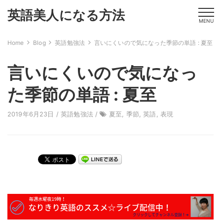
英語美人になる方法
MENU
Home
Blog
英語勉強法
言いにくいので気になった季節の単語 : 夏至
言いにくいので気になっ
た季節の単語 : 夏至
2019年6月23日 /
英語勉強法
/
夏至
,
季節
,
英語
,
表現