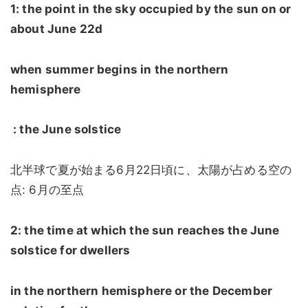
1: the point in the sky occupied by the sun on or
about June 22d
when summer begins in the northern
hemisphere
: the June solstice
北半球で夏が始まる6月22日頃に、太陽が占める空の
点: 6月の至点
2: the time at which the sun reaches the June
solstice for dwellers
in the northern hemisphere or the December