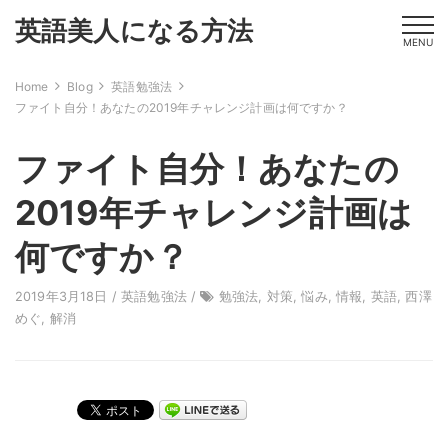
英語美人になる方法
MENU
Home
Blog
英語勉強法
ファイト自分！あなたの2019年チャレンジ計画は何ですか？
ファイト自分！あなたの
2019年チャレンジ計画は
何ですか？
2019年3月18日 /
英語勉強法
/
勉強法
,
対策
,
悩み
,
情報
,
英語
,
西澤
めぐ
,
解消