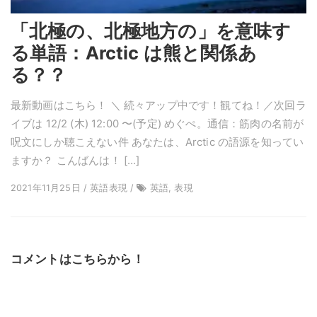
「北極の、北極地方の」を意味す
る単語：Arctic は熊と関係あ
る？？
最新動画はこちら！ ＼ 続々アップ中です！観てね！／次回ラ
イブは 12/2 (木) 12:00 〜(予定) めぐぺ。通信：筋肉の名前が
呪文にしか聴こえない件 あなたは、Arctic の語源を知ってい
ますか？ こんばんは！ […]
2021年11月25日 / 英語表現 /
英語, 表現
コメントはこちらから！