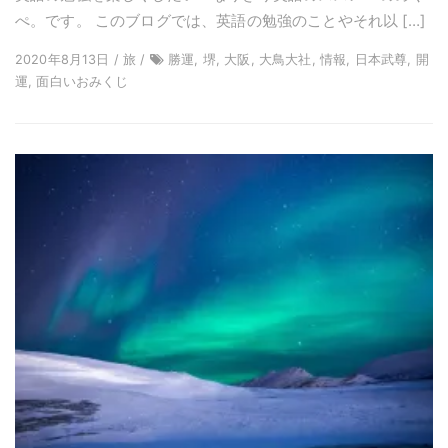
ぺ。です。 このブログでは、英語の勉強のことやそれ以 […]
2020年8月13日 / 旅 /
勝運, 堺, 大阪, 大鳥大社, 情報, 日本武尊, 開
運, 面白いおみくじ