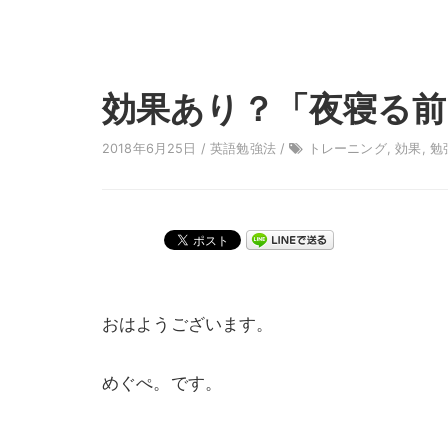
効果あり？「夜寝る前
2018年6月25日 /
英語勉強法
/
トレーニング
,
効果
,
勉
おはようございます。
めぐぺ。です。