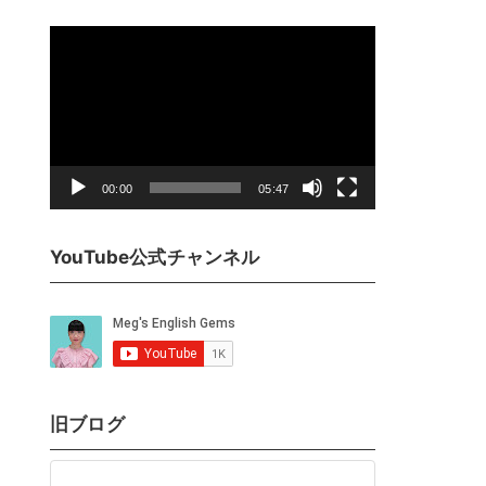
動
画
プ
レ
ー
ヤ
00:00
05:47
ー
YouTube公式チャンネル
旧ブログ