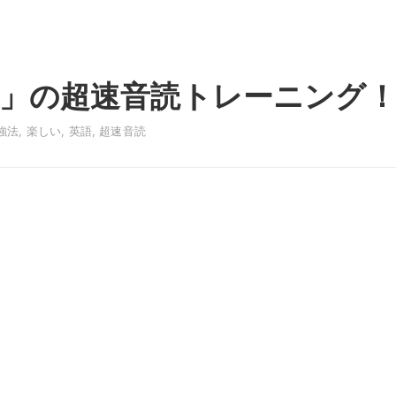
」の超速音読トレーニング
強法
,
楽しい
,
英語
,
超速音読