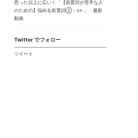
思った以上に広い！「【前置詞が苦手な人
のための】悩める前置詞②：on 」：最新
動画
Twitter でフォロー
ツイート