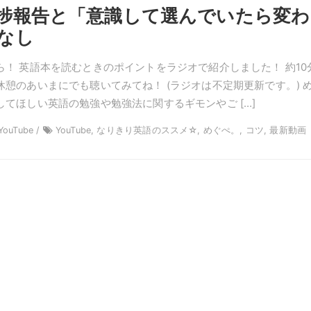
捗報告と「意識して選んでいたら変わ
なし
ら！ 英語本を読むときのポイントをラジオで紹介しました！ 約10
憩のあいまにでも聴いてみてね！ (ラジオは不定期更新です。) 
してほしい英語の勉強や勉強法に関するギモンやご […]
ouTube /
YouTube, なりきり英語のススメ☆, めぐぺ。, コツ, 最新動画