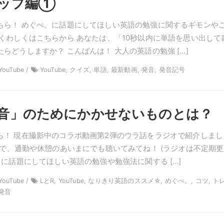
ップ編①
ちら！ めぐぺ。に話題にしてほしい英語の勉強に関するギモンや
 くわしくはこちらから あなたは、「10秒以内に単語を思い出して
らどうしますか？ こんばんは！ 大人の英語の勉強 […]
ouTube /
YouTube, クイズ, 単語, 最新動画, 発音, 発音記号
音」のためにかかせないものとは？
ら！ 現在撮影中のコラボ動画第2弾のウラ話をラジオで紹介しまし
ので、通勤や休憩のあいまにでも聴いてみてね！ (ラジオは不定期
。に話題にしてほしい英語の勉強や勉強法に関する […]
ouTube /
LとR, YouTube, なりきり英語のススメ☆, めぐぺ。, コツ, ト
 発音