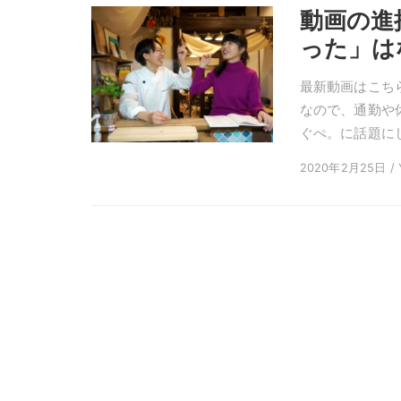
動画の進
った」は
最新動画はこち
なので、通勤や休
ぐぺ。に話題に
2020年2月25日 / Y