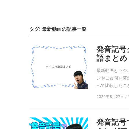
タグ:
最新動画
の記事一覧
発音記号
語まとめ
最新動画とラジ
ンやご質問を募
べて比較したこと
2020年8月27日 / Y
発音記号