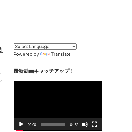
単
Powered by
Translate
最新動画キャッチアップ！
モ
ら
動
画
プ
レ
ー
ヤ
00:00
04:52
ー