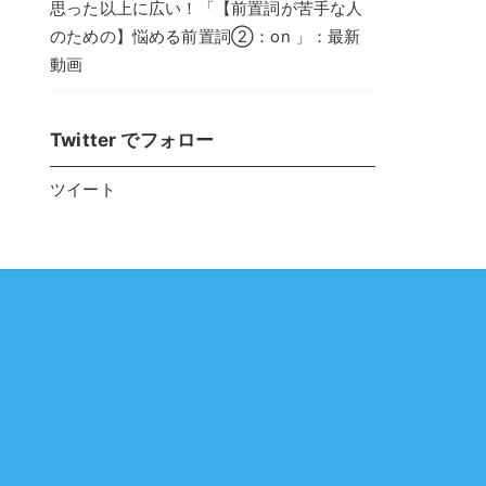
思った以上に広い！「【前置詞が苦手な人
のための】悩める前置詞②：on 」：最新
動画
Twitter でフォロー
ツイート