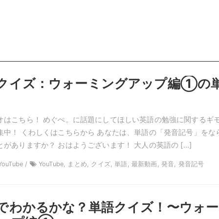
クイズ：ウォーミングアップ編①の
オはこちら！ めぐぺ。に話題にしてほしい英語の勉強に関するギ
集中！ くわしくはこちらから あなたは、単語の「発音記号」をな
がありますか？ おはようございます！ 大人の英語の […]
ouTube /
YouTube, まとめ, クイズ, 単語, 最新動画, 発音, 発音記号
でわかるかな？単語クイズ！〜ウォー