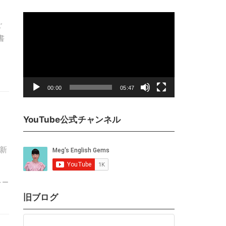
動
ご
画
書
プ
レ
ー
ヤ
00:00
05:47
ー
YouTube公式チャンネル
更新
レー
旧ブログ