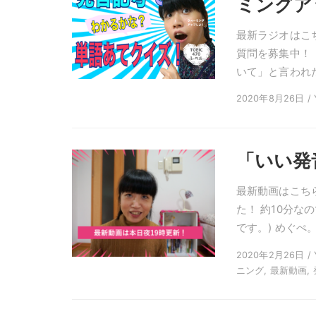
ミングア
最新ラジオはこ
質問を募集中！
いて」と言われた
2020年8月26日 / Y
「いい発
最新動画はこち
た！ 約10分な
です。) めぐぺ
2020年2月26日 / Y
ニング, 最新動画,