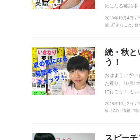
気になる英語本！
2018年10月4日 / 
画, 好きなこと, 新刊
続・秋と
う！
おはようござい
た通り、10月
に行こう！ とい
2018年10月2日 / Y
策, 悩み, 情報, 書評
スピーチ