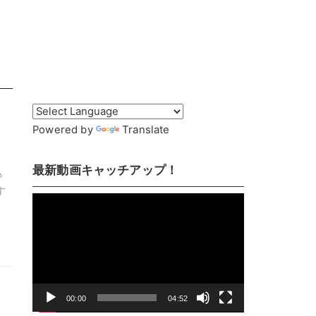
Powered by
Translate
最新動画キャッチアップ！
込
す
動
画
プ
レ
ー
ヤ
00:00
04:52
ー