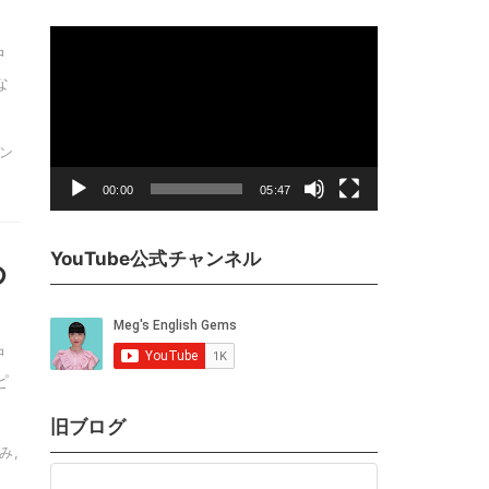
動
中
画
な
プ
レ
ー
ニン
ヤ
00:00
05:47
ー
YouTube公式チャンネル
め
中
ピ
旧ブログ
み,