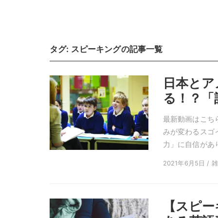
タグ:
スピーキング
の記事一覧
日本とア
る！？「
最新動画はこちら
みが変わるスゴ
力」に自信があり
2021年6月5日 / 
【スピー