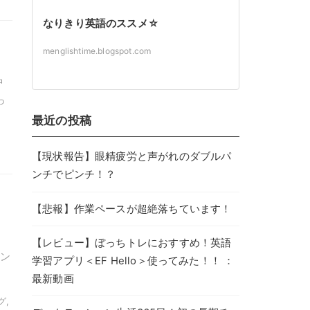
なりきり英語のススメ☆
と
menglishtime.blogspot.com
中
っ
最近の投稿
【現状報告】眼精疲労と声がれのダブルパ
ンチでピンチ！？
【悲報】作業ペースが超絶落ちています！
【レビュー】ぼっちトレにおすすめ！英語
ン
学習アプリ＜EF Hello＞使ってみた！！ ：
最新動画
グ,