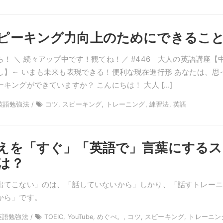
ピーキング力向上のためにできるこ
！ ＼ 続々アップ中です！観てね！／ #446 大人の英語講座【
し】～ いまも未来も表現できる！便利な現在進行形 あなたは、思
キングができていますか？ こんにちは！ 大人 […]
 英語勉強法 /
コツ, スピーキング, トレーニング, 練習法, 英語
えを「すぐ」「英語で」言葉にするス
は？
出てこない」のは、「話していないから」しかり、「話すトレーニ
から」です。
 英語勉強法 /
TOEIC, YouTube, めぐぺ。, コツ, スピーキング, トレーニン