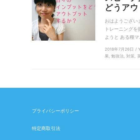
どうアウ
おはようございま
トレーニングを
ようと ある種マ
2018年7月26日 / Y
果, 勉強法, 対策, 
プライバシーポリシー
特定商取引法