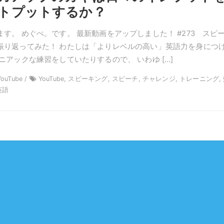
トプットするか？
す。 めぐぺ。です。 最新動画をアップしました！ #273 スピ
振り返ってみた！ わたしは「よりレベルの高い」英語力を身につ
ニアックな練習をしていたりするので、 いわゆ […]
ouTube /
YouTube, スピーキング, スピーチ, チャレンジ, トレーニング,
英語