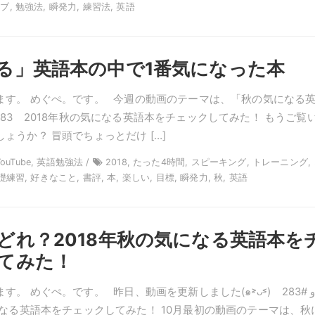
, 勉強法, 瞬発力, 練習法, 英語
る」英語本の中で1番気になった本
ます。 めぐぺ。です。 今週の動画のテーマは、「秋の気になる
283 2018年秋の気になる英語本をチェックしてみた！ もうご覧
ょうか？ 冒頭でちょっとだけ […]
YouTube, 英語勉強法 /
2018, たった4時間, スピーキング, トレーニング,
礎練習, 好きなこと, 書評, 本, 楽しい, 目標, 瞬発力, 秋, 英語
どれ？2018年秋の気になる英語本を
てみた！
 めぐぺ。です。 昨日、動画を更新しました(๑˃̵ᴗ˂̵)و #283