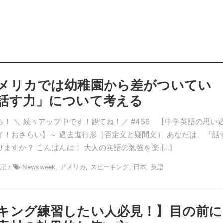
メリカでは幼稚園から差がついてい
話す力」について考える
！ ＼ 続々アップ中です！観てね！／ #456 【中学英語の思い
イ！おさらい】～ 過去進行形（否定文と疑問文） あなたは、「話
ますか？ こんばんは！ 大人の英語の勉強を楽 […]
雑記 /
Newsweek, アメリカ, スピーキング, 日本, 英語
キング練習したい人必見！】目の前に