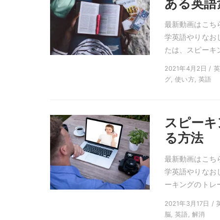
ある英語
最新動画はこちら
学英語やりなお
たは、スピーキ
2021年4月2日 / 
グ, 使い方, 英語
スピーキ
る方法
最新動画はこちら
学英語やりなお
ーキングのトレー
2021年3月17日 /
脳, 英語, 解消