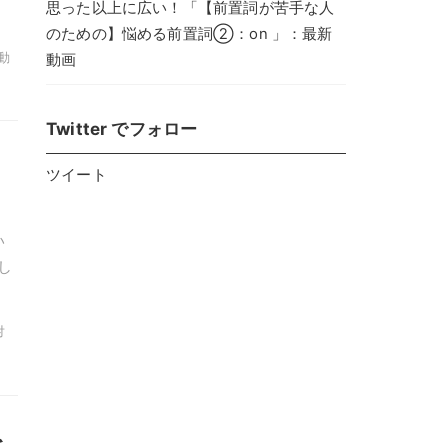
思った以上に広い！「【前置詞が苦手な人
のための】悩める前置詞②：on 」：最新
 動
動画
Twitter でフォロー
ツイート
い
し
対
を