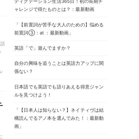
ディクテーション生活365日！初の長期チ
ャレンジで得たものとは？：最新動画
「【前置詞が苦手な大人のための】悩める
前置詞③：at ：最新動画」
英語
英語「で」遊んでますか？
い
自分の興味を追うことは英語力アップに関
係ない？
 レ
日本語でも英語でも語りあえる得意ジャン
ルを見つけよう！
チ
「【日本人は知らない？】ネイティヴは結
構読んでるアノ本を選んでみた！：最新動
画」