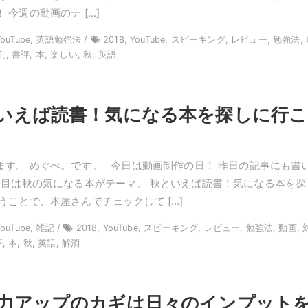
 今週の動画のテ […]
YouTube, 英語勉強法 /
2018, YouTube, スピーキング, レビュー, 勉強法,
, 書評, 本, 楽しい, 秋, 英語
いえば読書！気になる本を探しに行こ
ます。 めぐぺ。です。 今日は動画制作の日！ 昨日の記事にも書
1本目は秋の気になる本がテーマ。 秋といえば読書！気になる本を探
うことで、本屋さんでチェックして […]
ouTube, 雑記 /
2018, YouTube, スピーキング, レビュー, 勉強法, 動画, 
, 本, 秋, 英語, 解消
力アップのカギは日々のインプット