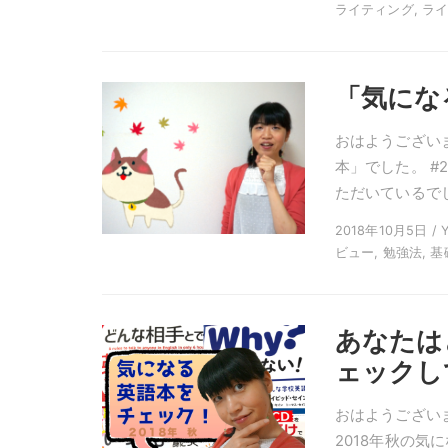
ライティング, ライブ
「気にな
おはようござい
本」でした。 #
ただいているでし
2018年10月5日 / 
ビュー, 勉強法, 基
あなたは
ェックし
おはようございます。
2018年秋の気になる英語本をチェックしてみた！ 10月最初の動画のテーマは、秋に