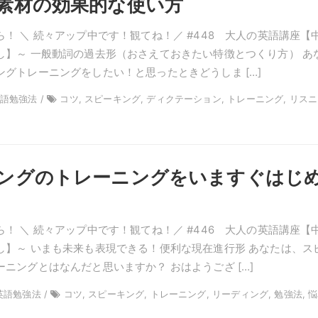
素材の効果的な使い方
！ ＼ 続々アップ中です！観てね！／ #448 大人の英語講座【
し】～ 一般動詞の過去形（おさえておきたい特徴とつくり方） あ
ングトレーニングをしたい！と思ったときどうしま […]
英語勉強法 /
コツ, スピーキング, ディクテーション, トレーニング, リス
ングのトレーニングをいますぐはじ
！ ＼ 続々アップ中です！観てね！／ #446 大人の英語講座【
し】～ いまも未来も表現できる！便利な現在進行形 あなたは、ス
ニングとはなんだと思いますか？ おはようござ […]
 英語勉強法 /
コツ, スピーキング, トレーニング, リーディング, 勉強法, 悩