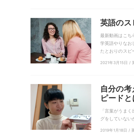
英語のス
最新動画はこちら
学英語やりなお
たとおりのスピー
2021年3月15日 /
自分の考
ピードと
「言葉がうまく
グをしていない
2019年1月18日 /