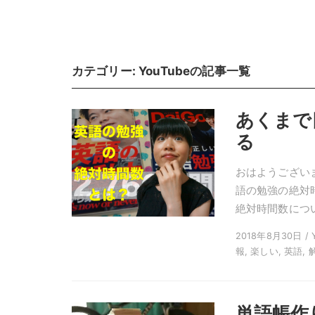
カテゴリー:
YouTube
の記事一覧
あくまで
る
おはようございま
語の勉強の絶対
絶対時間数につい
2018年8月30日 / 
報, 楽しい, 英語, 
単語帳作