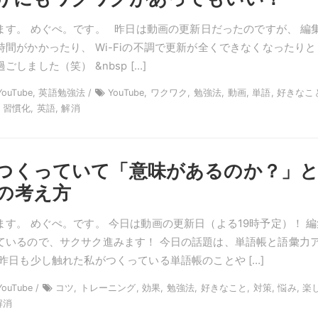
ます。 めぐぺ。です。 昨日は動画の更新日だったのですが、 編
間がかかったり、 Wi-Fiの不調で更新が全くできなくなったりと
しました（笑） &nbsp […]
YouTube, 英語勉強法 /
YouTube, ワクワク, 勉強法, 動画, 単語, 好きなこ
 習慣化, 英語, 解消
つくっていて「意味があるのか？」
の考え方
す。 めぐぺ。です。 今日は動画の更新日（よる19時予定）！ 編
ているので、サクサク進みます！ 今日の話題は、単語帳と語彙力
昨日も少し触れた私がつくっている単語帳のことや […]
ouTube /
コツ, トレーニング, 効果, 勉強法, 好きなこと, 対策, 悩み, 楽
解消