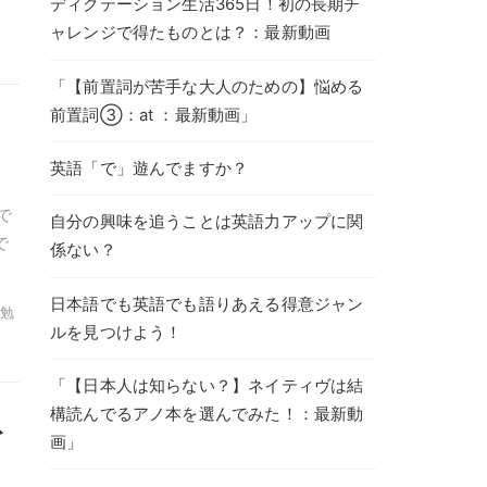
ディクテーション生活365日！初の長期チ
ャレンジで得たものとは？：最新動画
「【前置詞が苦手な大人のための】悩める
前置詞③：at ：最新動画」
英語「で」遊んでますか？
で
自分の興味を追うことは英語力アップに関
で
係ない？
日本語でも英語でも語りあえる得意ジャン
 勉
ルを見つけよう！
「【日本人は知らない？】ネイティヴは結
構読んでるアノ本を選んでみた！：最新動
を
画」