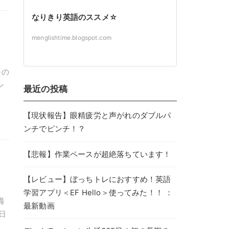
なりきり英語のススメ☆
」
menglishtime.blogspot.com
語の
ン
最近の投稿
【現状報告】眼精疲労と声がれのダブルパ
ンチでピンチ！？
【悲報】作業ペースが超絶落ちています！
を
【レビュー】ぼっちトレにおすすめ！英語
学習アプリ＜EF Hello＞使ってみた！！ ：
備
最新動画
日