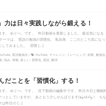
」力は日々実践しながら鍛える！
ます。 めぐぺ。です。 昨日動画を更新しました。 最近気になる
 テーマは、 英語の勉強の習慣化。 私自身、ここのところ気になっ
してみました。 習慣 […]
YouTube, 英語勉強法 /
YouTube, チャレンジ, トレーニング, 効果, 勉強法,
, 悩み, 情報, 楽しい, 習慣化, 英語, 解消
んだことを「習慣化」する！
ます。 めぐぺ。です。 目下動画の編集中です。 昨日今日と睡眠
ていますが、 あともう少しがんばります(๑و•̀Δ•́)و！ ちなみ
は昨日の […]