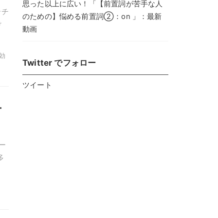
思った以上に広い！「【前置詞が苦手な人
ーチ
のための】悩める前置詞②：on 」：最新
け
動画
 効
Twitter でフォロー
ツイート
テ
ー
多