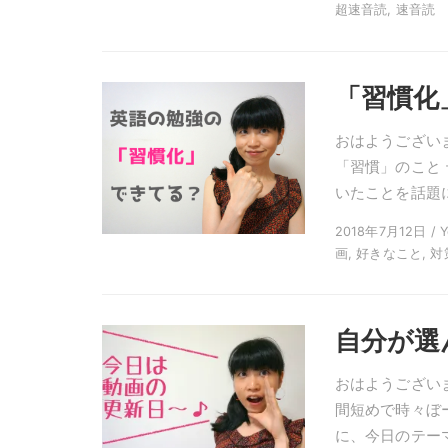
超速音読, 速音読
「習慣化
おはようござい
「習慣」のこと
いたことを話題に
2018年7月12日 / 
画, 好きなこと, 対策
自分が選
おはようござい
間短めで時々ぼーっとし
に、今日のテーマ