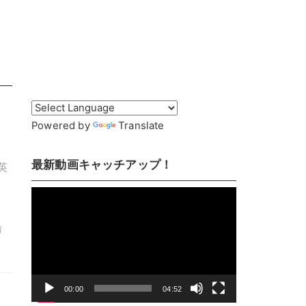
Powered by
Translate
最新動画キャッチアップ！
英
。
動
画
情
プ
レ
ー
ヤ
00:00
04:52
ー