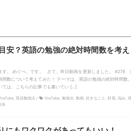
目安？英語の勉強の絶対時間数を考え
す。 めぐぺ。です。 さて、昨日動画を更新しました。 #278 
時間数について考えてみた！ テーマは、英語の勉強の絶対時間数
ては、こちらの記事でも書いてい […]
YouTube, 英語勉強法 /
YouTube, 勉強法, 動画, 好きなこと, 対策, 悩み, 
解消
りにもワクワクがあってもいい！