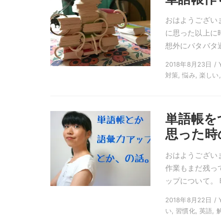
おはようござい
に思った以上に時
想外にバタバタ過ご
2018年8月23日 / 
対策, 悩み, 楽しい,
単語帳を
思った時
おはようございま
作業もまだ残っ
ップについて。 
2018年8月22日 / Y
い, 習慣化, 英語, 