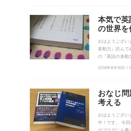
本気で英
の世界を
おはようございま
多動力』読んで
の『英語の多動力
2018年8月16日 / Y
おなじ問
考える
おはようござい
中！です。 今
のブログにも書い