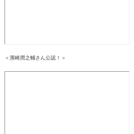
＜濱崎潤之輔さん公認！＞