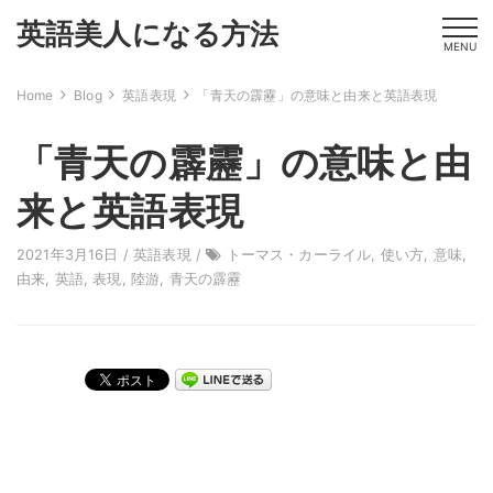
英語美人になる方法
MENU
Home
Blog
英語表現
「青天の霹靂」の意味と由来と英語表現
「青天の霹靂」の意味と由
来と英語表現
2021年3月16日 /
英語表現
/
トーマス・カーライル
,
使い方
,
意味
,
由来
,
英語
,
表現
,
陸游
,
青天の霹靂