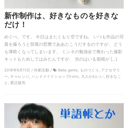
新作制作は、好きなものを好きな
だけ！
めぐぺ。です。 今日はまたくもり空ですね。 いつも作品の写
真を撮ろうと部屋の窓際でああだこうだするのですが、 どう
も薄暗くなってしまいます。 ミンネの勉強会で教わった撮影
キットもためしてはみたんですが、 光のはいる面積が […]
2018年6月11日 / 作家活動 /
Bella gente, ものづくり, アクセサリ
ー, チャレンジ, ハンドメイドショップiroiro, 大人かわいい, 好きなこ
と, 委託販売