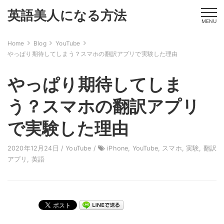
英語美人になる方法
MENU
Home
Blog
YouTube
やっぱり期待してしまう？スマホの翻訳アプリで実験した理由
やっぱり期待してしま
う？スマホの翻訳アプリ
で実験した理由
2020年12月24日 /
YouTube
/
iPhone
,
YouTube
,
スマホ
,
実験
,
翻訳
アプリ
,
英語