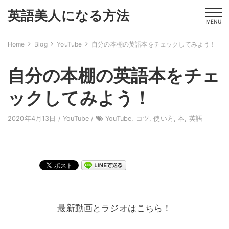
英語美人になる方法
MENU
Home
Blog
YouTube
自分の本棚の英語本をチェックしてみよう！
自分の本棚の英語本をチェ
ックしてみよう！
2020年4月13日 /
YouTube
/
YouTube
,
コツ
,
使い方
,
本
,
英語
最新動画とラジオはこちら！