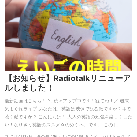
【お知らせ】Radiotalkリニューア
ルしました！
最新動画はこちら！ ＼ 続々アップ中です！観てね！／ 週末
気まぐれライブ あなたは、英語は映像で観る派ですか？耳で
聴く派ですか？ こんにちは！ 大人の英語の勉強を楽しくした
い！なりきり英語のススメ☆のめぐぺ。です。 この […]
2021年4月13日 / その他 /
えいごの時間, めぐぺ, ラジオトーク, 英