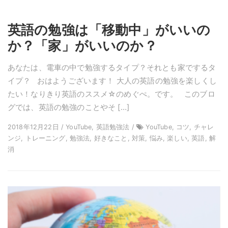
英語の勉強は「移動中」がいいの
か？「家」がいいのか？
あなたは、電車の中で勉強するタイプ？それとも家でするタ
イプ？ おはようございます！ 大人の英語の勉強を楽しくし
たい！なりきり英語のススメ☆のめぐぺ。です。 このブロ
グでは、英語の勉強のことやそ […]
2018年12月22日 / YouTube, 英語勉強法 /
YouTube, コツ, チャレ
ンジ, トレーニング, 勉強法, 好きなこと, 対策, 悩み, 楽しい, 英語, 解
消