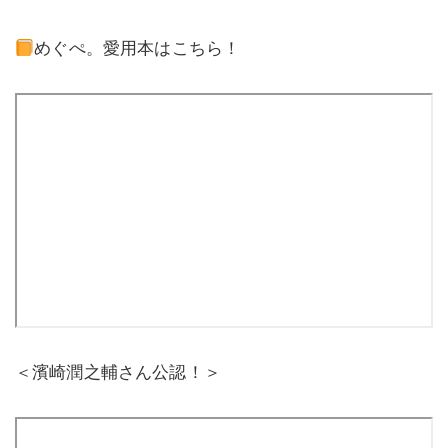
めぐぺ。愛用本はこちら！
＜濱崎潤之輔さん公認！＞