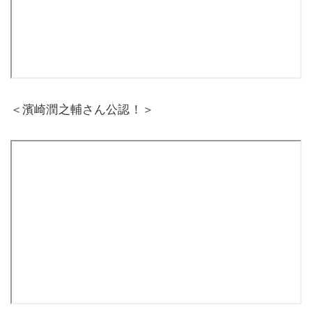
＜濱崎潤之輔さん公認！＞