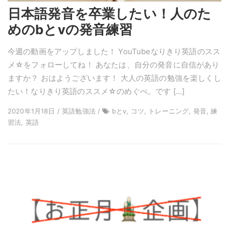
日本語発音を卒業したい！人のた
めのbとvの発音練習
今週の動画をアップしました！ YouTubeなりきり英語のスス
メ☆をフォローしてね！ あなたは、自分の発音に自信があり
ますか？ おはようございます！ 大人の英語の勉強を楽しくし
たい！なりきり英語のススメ☆のめぐぺ。です […]
2020年1月18日 / 英語勉強法 /
bとv, コツ, トレーニング, 発音, 練
習法, 英語