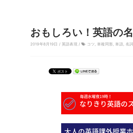
おもしろい！英語の名
2019年8月19日 /
英語表現
/
コツ
,
単複同形
,
単語
,
名