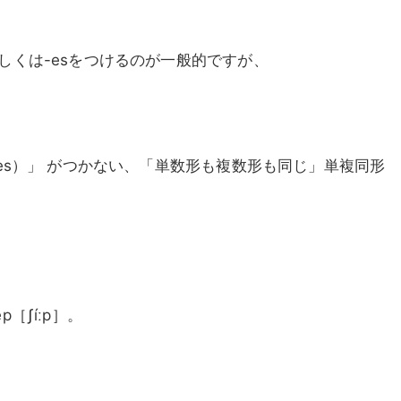
しくは-esをつけるのが一般的ですが、
-es）」 がつかない、「単数形も複数形も同じ」単複同形
［ʃíːp］。