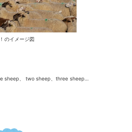
！のイメージ図
e
sheep、 two
sheep、three sheep…