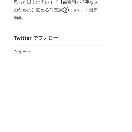
思った以上に広い！「【前置詞が苦手な人
のための】悩める前置詞②：on 」：最新
動画
Twitter でフォロー
ツイート