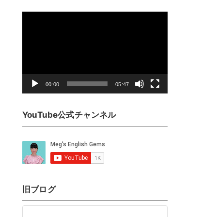
動
画
プ
レ
ー
ヤ
00:00
05:47
ー
YouTube公式チャンネル
旧ブログ