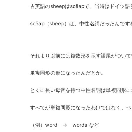
古英語のsheepはscēapで、当時はドイ
scēap（sheep）は、中性名詞だったんです
それより以前には複数形を示す語尾がついて
単複同形の形になったんだとか。
とくに長い母音を持つ中性名詞は単複同形に
すべてが単複同形になったわけではなく、-
（例）word → words など