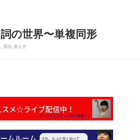
詞の世界〜単複同形
詞
,
英語
,
覚え方