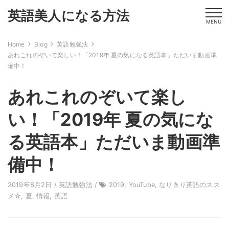
英語美人になる方法
MENU
Home
Blog
英語勉強法
あれこれのぞいて楽しい！「2019年 夏の気になる英語本」ただいま動画準
備中！
あれこれのぞいて楽し
い！「2019年 夏の気にな
る英語本」ただいま動画準
備中！
2019年8月2日 /
英語勉強法
/
2019
,
YouTube
,
なりきり英語のスス
メ☆
,
夏
,
情報
,
英語