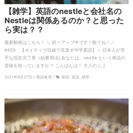
【雑学】英語のnestleと会社名の
Nestleは関係あるのか？と思った
ら実は？？
最新動画はこちら！ ＼ 続々アップ中です！観てね！／
#459 【ネイティヴ目線で見直す中学英語】～ 日本人が苦
手な現在完了形（結果用法) あなたは、nestle という単語の
意味を知っていますか？ こんばんは！ 大人の […]
2021年6月27日 / 英語表現 /
単語, 英語, 雑学