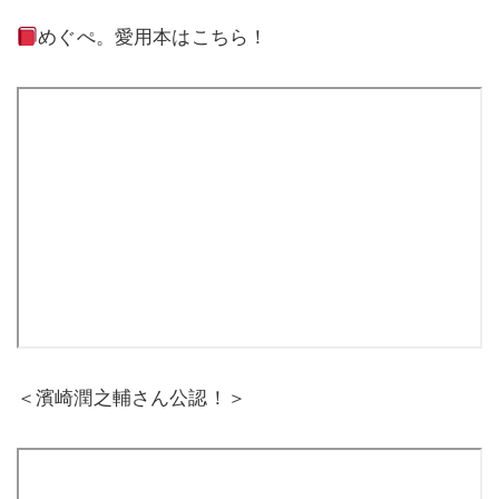
めぐぺ。愛用本はこちら！
＜濱崎潤之輔さん公認！＞