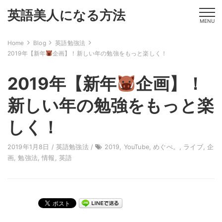
英語美人になる方法
MENU
Home
Blog
英語勉強法
2019年【新年
企画】！新しい年の勉強をもっと楽しく！
2019年【新年
企画】！
新しい年の勉強をもっと楽
しく！
2019年1月8日 /
英語勉強法
/
2019
,
YouTube
,
めぐぺ。
,
ライブ
,
企
画
,
勉強法
,
情報
,
英語