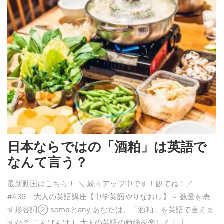
日本ならではの「酒粕」は英語で
なんて言う？
最新動画はこちら！ ＼ 続々アップ中です！観てね！／
#439 大人の英語講座【中学英語やりなおし】～ 数量を表
す形容詞② someとany あなたは、「酒粕」を英語で言えま
すか？ こんばんは！ 大人の英語の勉強を楽しく […]