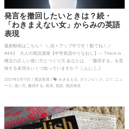
発言を撤回したいときは？続・
「わきまえない女」からみの英語
表現
最新動画はこちら！ ＼ 続々アップ中です！観てね！／
#442 大人の英語講座【中学英語やりなおし】～ There is
構文の正しい使い方とつくり方 あなたは、「撤回する」を意
味する表現をいくつ知っていますか？ こんに […]
2021年2月11日 / 英語表現 /
わきまえる, オリンピック, コツ, ニュ
ース, 使い方, 撤回する, 発音, 英語, 英語表現