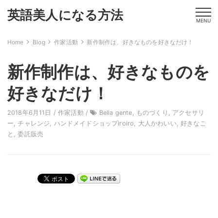
英語美人になる方法
MENU
Home
Blog
作家活動
新作制作は、好きなものを好きなだけ！
新作制作は、好きなものを
好きなだけ！
2018年6月11日 /
作家活動
/
Bella gente
,
ものづくり
,
アクセサリ
ー
,
チャレンジ
,
ハンドメイドショップiroiro
,
大人かわいい
,
好きなこ
と
,
委託販売