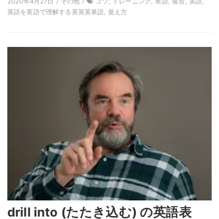
2020年4月27日 / その他 /
コツ, トレーニング, 単語, 復習, 英語,
英語を英語で理解する英英英単語, 覚え方
drill into (たたき込む) の英語表