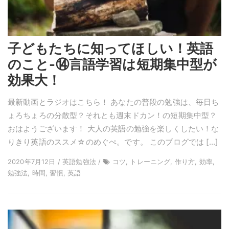
子どもたちに知ってほしい！英語
のこと-⑭言語学習は短期集中型が
効果大！
最新動画とラジオはこちら！ あなたの普段の勉強は、毎日ち
ょろちょろの分散型？それとも週末ドカン！の短期集中型？
おはようございます！ 大人の英語の勉強を楽しくしたい！な
りきり英語のススメ☆のめぐぺ。です。 このブログでは […]
2020年7月12日 / 英語勉強法 /
コツ, トレーニング, 作り方, 効率,
勉強法, 時間, 習慣, 英語