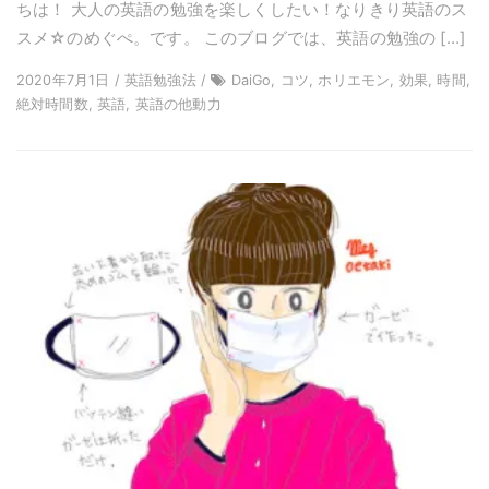
ちは！ 大人の英語の勉強を楽しくしたい！なりきり英語のス
スメ☆のめぐぺ。です。 このブログでは、英語の勉強の […]
2020年7月1日 / 英語勉強法 /
DaiGo, コツ, ホリエモン, 効果, 時間,
絶対時間数, 英語, 英語の他動力