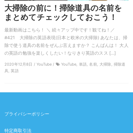
大掃除の前に！掃除道具の名前を
まとめてチェックしておこう！
最新動画はこちら！ ＼ 続々アップ中です！観てね！／
#421 大掃除の英語表現(日本と欧米の大掃除) あなたは、掃
除で使う道具の名前をぜんぶ言えますか？ こんばんは！ 大人
の英語の勉強を楽しくしたい！なりきり英語のスス […]
2020年12月8日 / YouTube /
YouTube, 単語, 名前, 大掃除, 掃除道
具, 英語
プライバシーポリシー
特定商取引法