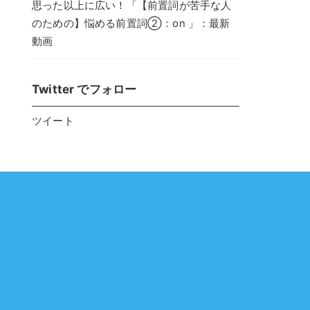
思った以上に広い！「【前置詞が苦手な人
のための】悩める前置詞②：on 」：最新
動画
Twitter でフォロー
ツイート