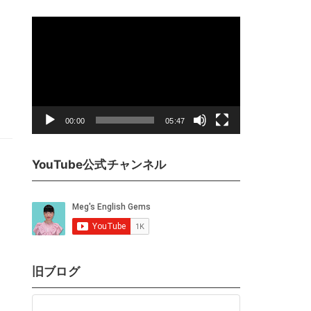
動
画
プ
レ
ー
ヤ
00:00
05:47
ー
YouTube公式チャンネル
旧ブログ