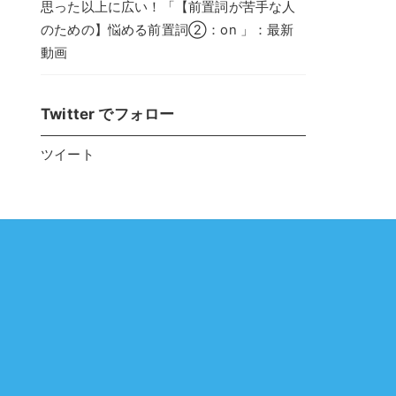
思った以上に広い！「【前置詞が苦手な人
のための】悩める前置詞②：on 」：最新
動画
Twitter でフォロー
ツイート