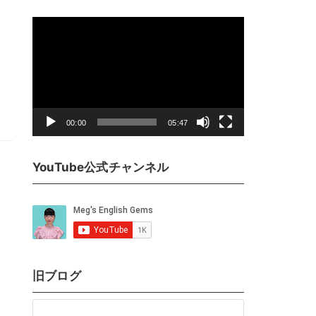
動
画
プ
レ
ー
ヤ
00:00
05:47
ー
YouTube公式チャンネル
旧ブログ