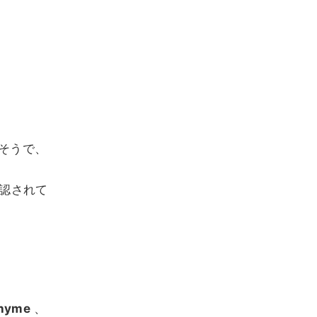
そうで、
確認されて
rhyme
、