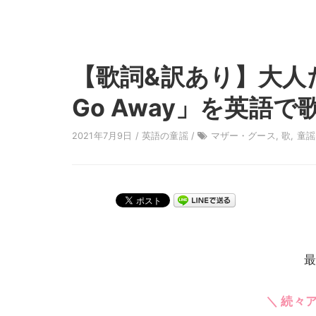
【歌詞&訳あり】大人だっ
Go Away」を英語
2021年7月9日 /
英語の童謡
/
マザー・グース
,
歌
,
童謡
最
＼ 続々