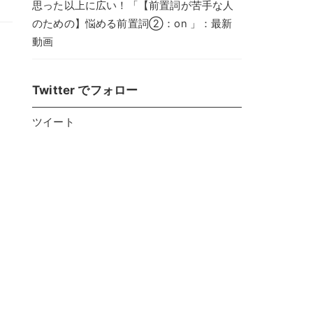
思った以上に広い！「【前置詞が苦手な人
のための】悩める前置詞②：on 」：最新
動画
Twitter でフォロー
ツイート