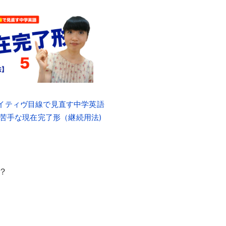
ネイティヴ目線で見直す中学英語
が苦手な現在完了形（継続用法)
？