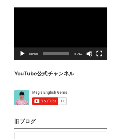
動
画
プ
レ
ー
ヤ
00:00
05:47
ー
YouTube公式チャンネル
旧ブログ