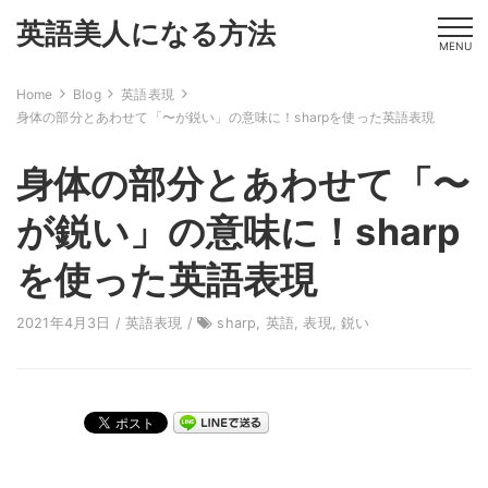
英語美人になる方法
MENU
Home
Blog
英語表現
身体の部分とあわせて「〜が鋭い」の意味に！sharpを使った英語表現
身体の部分とあわせて「〜
が鋭い」の意味に！sharp
を使った英語表現
2021年4月3日 /
英語表現
/
sharp
,
英語
,
表現
,
鋭い