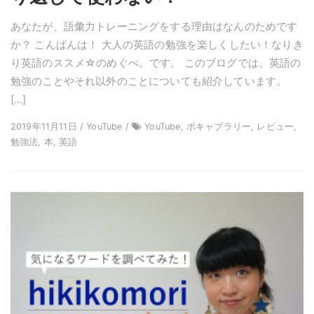
あなたが、語彙力トレーニングをする理由はなんのためです
か？ こんばんは！ 大人の英語の勉強を楽しくしたい！なりき
り英語のススメ☆のめぐぺ。です。 このブログでは、英語の
勉強のことやそれ以外のことについても紹介しています。
[…]
2019年11月11日 / YouTube /
YouTube, ボキャブラリー, レビュー,
勉強法, 本, 英語