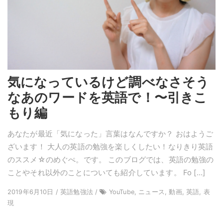
気になっているけど調べなさそう
なあのワードを英語で！〜引きこ
もり編
あなたが最近「気になった」言葉はなんですか？ おはようご
ざいます！ 大人の英語の勉強を楽しくしたい！なりきり英語
のススメ☆のめぐぺ。です。 このブログでは、英語の勉強の
ことやそれ以外のことについても紹介しています。 Fo […]
2019年6月10日 / 英語勉強法 /
YouTube, ニュース, 動画, 英語, 表
現