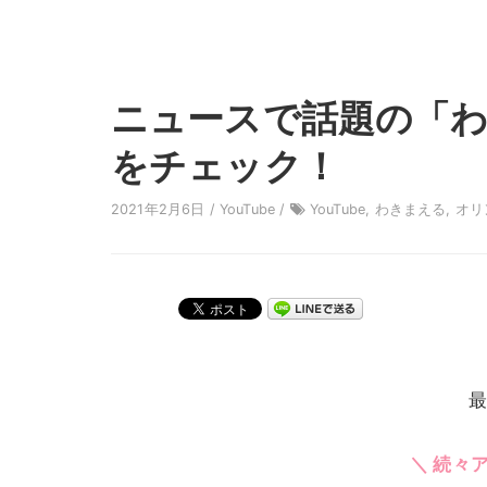
ニュースで話題の「
をチェック！
2021年2月6日 /
YouTube
/
YouTube
,
わきまえる
,
オリ
最
＼ 続々