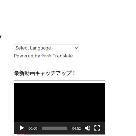
現
Powered by
Translate
最新動画キャッチアップ！
動
画
プ
レ
ー
ヤ
00:00
04:52
ー