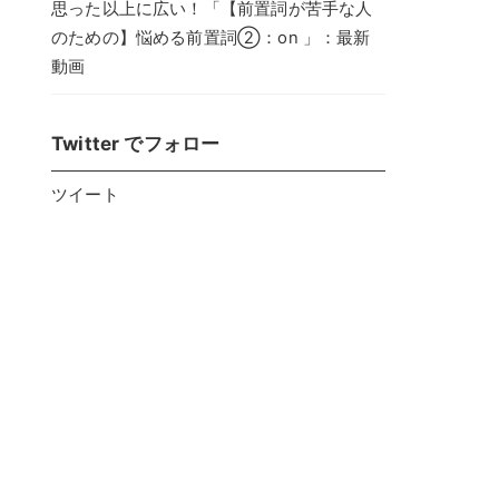
思った以上に広い！「【前置詞が苦手な人
のための】悩める前置詞②：on 」：最新
動画
Twitter でフォロー
ツイート