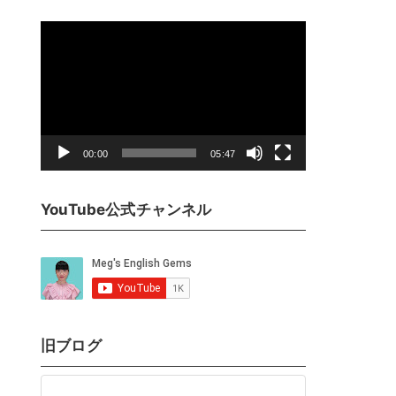
動
画
プ
レ
ー
ヤ
00:00
05:47
ー
YouTube公式チャンネル
旧ブログ