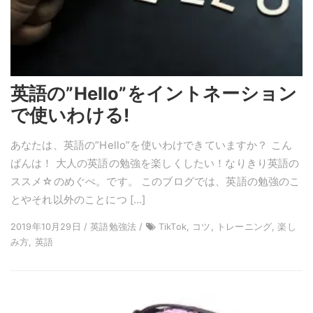
英語の”Hello”をイントネーション
で使いわける!
あなたは、英語の”Hello”を使いわけできていますか？ こん
ばんは！ 大人の英語の勉強を楽しくしたい！なりきり英語の
ススメ☆のめぐぺ。です。 このブログでは、英語の勉強のこ
とやそれ以外のことにつ […]
2019年10月29日 / 英語勉強法 /
TikTok, コツ, トレーニング, 楽し
み方, 英語