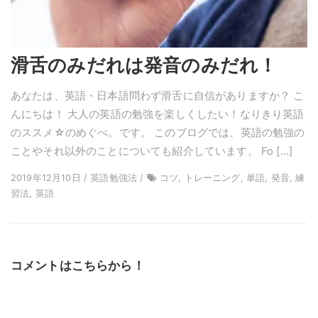
滑舌のみだれは発音のみだれ！
あなたは、英語・日本語問わず滑舌に自信がありますか？ こ
んにちは！ 大人の英語の勉強を楽しくしたい！なりきり英語
のススメ☆のめぐぺ。です。 このブログでは、英語の勉強の
ことやそれ以外のことについても紹介しています。 Fo […]
2019年12月10日 / 英語勉強法 /
コツ, トレーニング, 単語, 発音, 練
習法, 英語
コメントはこちらから！