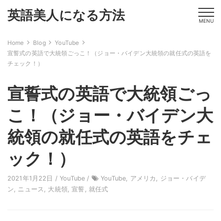
英語美人になる方法
MENU
Home
Blog
YouTube
宣誓式の英語で大統領ごっこ！（ジョー・バイデン大統領の就任式の英語を
チェック！）
宣誓式の英語で大統領ごっ
こ！（ジョー・バイデン大
統領の就任式の英語をチェ
ック！）
2021年1月22日 /
YouTube
/
YouTube
,
アメリカ
,
ジョー・バイデ
ン
,
ニュース
,
大統領
,
宣誓
,
就任式