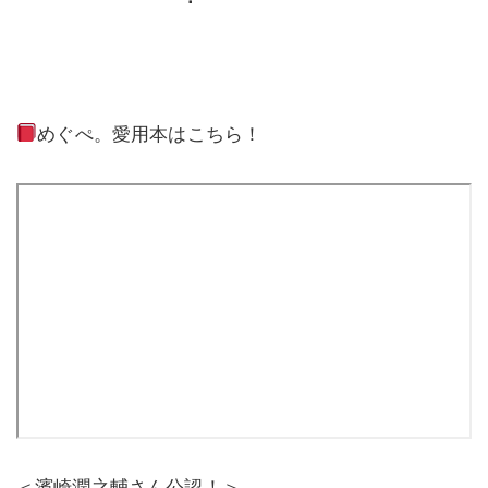
めぐぺ。愛用本はこちら！
＜濱崎潤之輔さん公認！＞