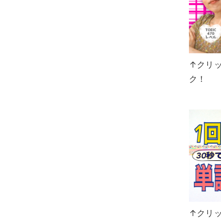
↑クリ
ク！
↑クリ