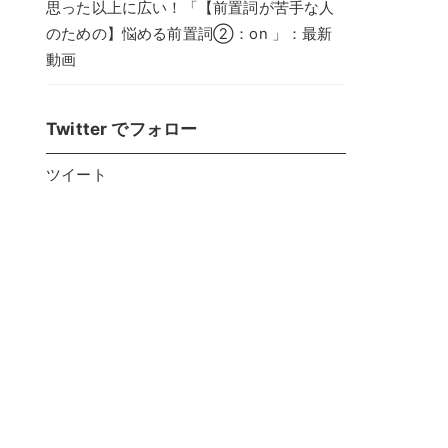
思った以上に広い！「【前置詞が苦手な人
のための】悩める前置詞②：on 」：最新
動画
Twitter でフォロー
ツイート