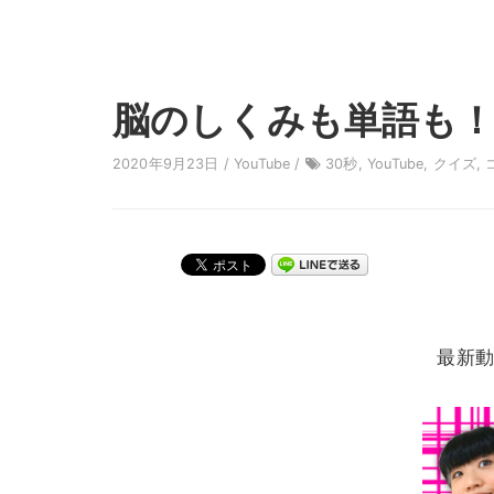
脳のしくみも単語も
2020年9月23日 /
YouTube
/
30秒
,
YouTube
,
クイズ
,
最新動