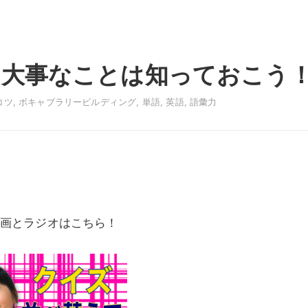
！大事なことは知っておこう
コツ
,
ボキャブラリービルディング
,
単語
,
英語
,
語彙力
画とラジオはこちら！