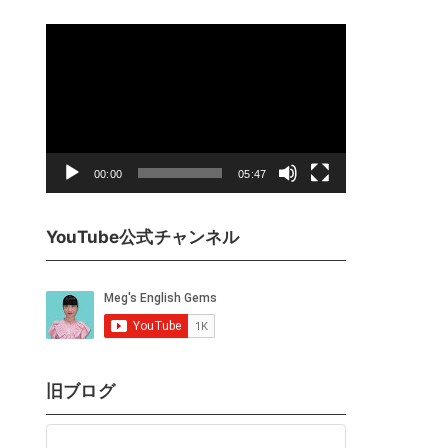
動
画
プ
レ
ー
ヤ
00:00
05:47
ー
YouTube公式チャンネル
旧ブログ