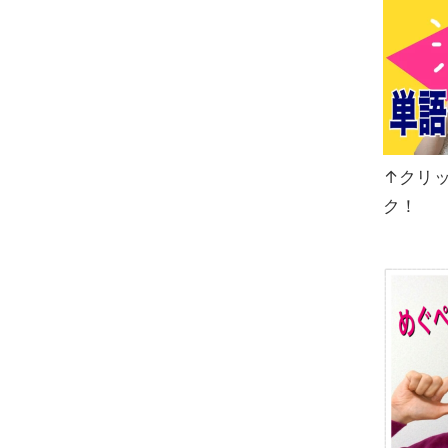
↑クリ
ク！