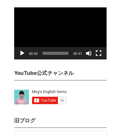
動
画
プ
レ
ー
ヤ
00:00
05:47
ー
YouTube公式チャンネル
旧ブログ