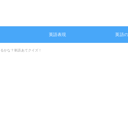
英語表現
英語
かるかな？単語あてクイズ！