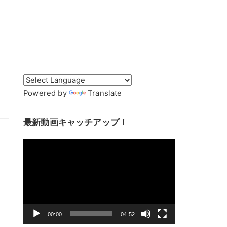
て
Powered by
Translate
最新動画キャッチアップ！
動
画
プ
レ
ー
ヤ
00:00
04:52
ー