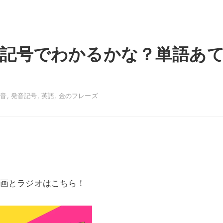
音記号でわかるかな？単語あ
発音
,
発音記号
,
英語
,
金のフレーズ
画とラジオはこちら！