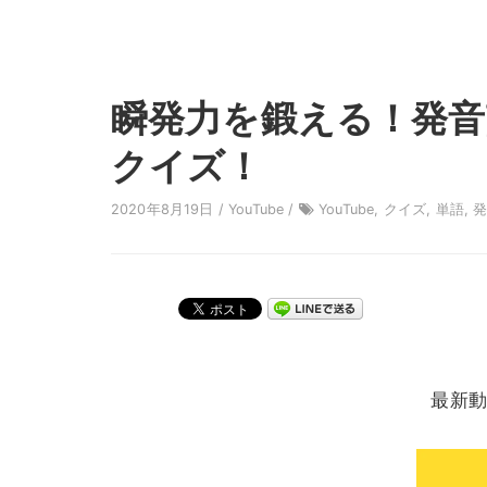
瞬発力を鍛える！発
クイズ！
2020年8月19日 /
YouTube
/
YouTube
,
クイズ
,
単語
,
最新動