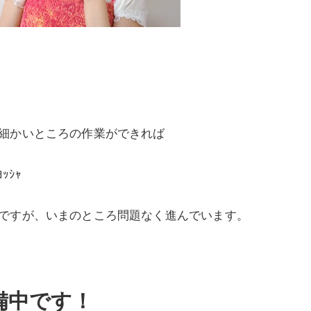
細かいところの作業ができれば
う予定。(๑•̀ㅂ•́)و✧ﾖｯｼｬ
ですが、いまのところ問題なく進んでいます。
備中です！