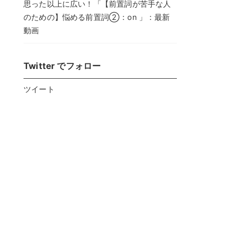
思った以上に広い！「【前置詞が苦手な人
のための】悩める前置詞②：on 」：最新
動画
Twitter でフォロー
ツイート