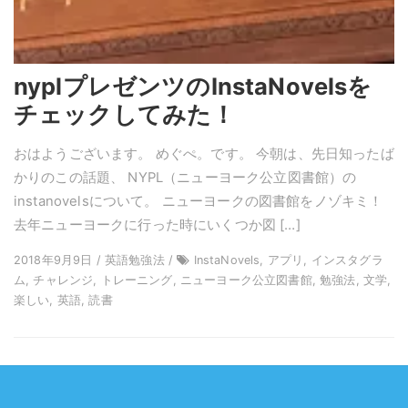
nyplプレゼンツのInstaNovelsを
チェックしてみた！
おはようございます。 めぐぺ。です。 今朝は、先日知ったば
かりのこの話題、 NYPL（ニューヨーク公立図書館）の
instanovelsについて。 ニューヨークの図書館をノゾキミ！
去年ニューヨークに行った時にいくつか図 […]
2018年9月9日 / 英語勉強法 /
InstaNovels, アプリ, インスタグラ
ム, チャレンジ, トレーニング, ニューヨーク公立図書館, 勉強法, 文学,
楽しい, 英語, 読書