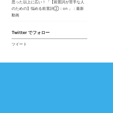
思った以上に広い！「【前置詞が苦手な人
のための】悩める前置詞②：on 」：最新
動画
Twitter でフォロー
ツイート