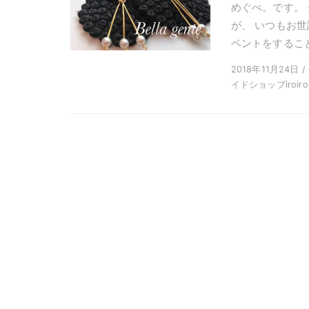
めぐぺ。です。
が、 いつもお世
ベントをすること
2018年11月24日 
イドショップiroir