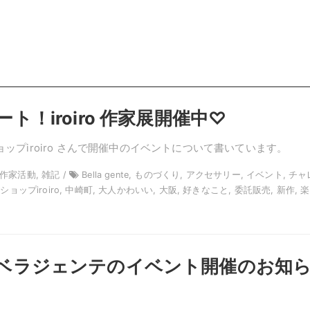
ト！iroiro 作家展開催中♡
ップiroiro さんで開催中のイベントについて書いています。
/ 作家活動, 雑記 /
Bella gente, ものづくり, アクセサリー, イベント, チャ
ョップiroiro, 中崎町, 大人かわいい, 大阪, 好きなこと, 委託販売, 新作, 
ベラジェンテのイベント開催のお知