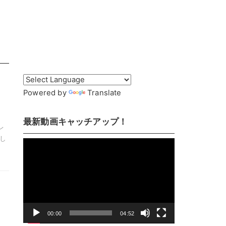
Powered by
Translate
最新動画キャッチアップ！
レ
楽し
動
画
プ
レ
ら
ー
ヤ
00:00
04:52
ー