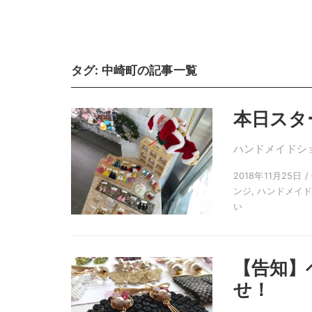
タグ:
中崎町
の記事一覧
本日スター
ハンドメイドショ
2018年11月25日 
ンジ, ハンドメイドシ
い
【告知】
せ！