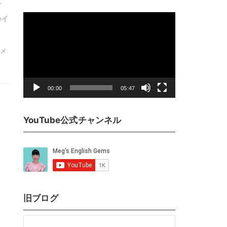
す
動
のイ
画
プ
ドメ
レ
ー
ヤ
00:00
05:47
ー
YouTube公式チャンネル
旧ブログ